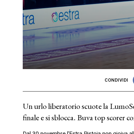
CONDIVIDI
Un urlo liberatorio scuote la LumoSqua
finale e si sblocca. Buva top scorer c
Dal 30 novembre l’Estra Pistoia non gioiva a