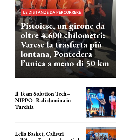
LE DISTANZE DA PERCORRERE
Pistoiese, un girone da
oltre 4.600 chilometri:
Varese la trasferta più
lontana, Pontedera
l’unica a meno di 50 km
Il Team Solution Tech–
NIPPO–Rali domina in
Turchia
ottimi risultati
Lella Basket, Calistri