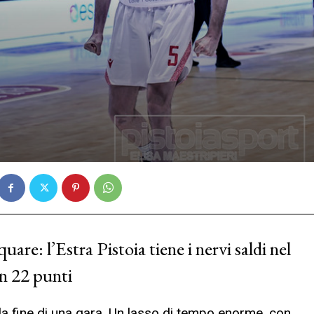
re: l’Estra Pistoia tiene i nervi saldi nel
on 22 punti
lla fine di una gara. Un lasso di tempo enorme, con