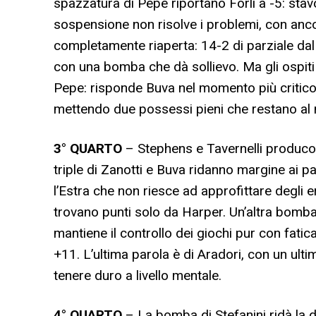
spazzatura di Pepe riportano Forlì a -5: stav
sospensione non risolve i problemi, con ancora
completamente riaperta: 14-2 di parziale dal
con una bomba che dà sollievo. Ma gli ospiti 
Pepe: risponde Buva nel momento più critico.
mettendo due possessi pieni che restano al m
3° QUARTO
– Stephens e Tavernelli producon
triple di Zanotti e Buva ridanno margine ai pa
l’Estra che non riesce ad approfittare degli err
trovano punti solo da Harper. Un’altra bomba
mantiene il controllo dei giochi pur con fatic
+11. L’ultima parola è di Aradori, con un ult
tenere duro a livello mentale.
4° QUARTO
– La bomba di Stefanini ridà la d