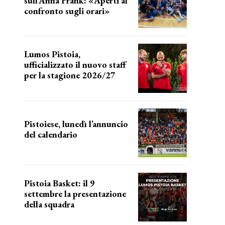
sull’Anna Frank: «Aperti al
confronto sugli orari»
l'incognita impianti
Lumos Pistoia,
ufficializzato il nuovo staff
per la stagione 2026/27
LA COMPOSIZIONE
Pistoiese, lunedì l’annuncio
del calendario
a breve l'annuncio
Pistoia Basket: il 9
settembre la presentazione
della squadra
Annunciata la data