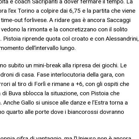
olta è coach Sacripanti a dover fermare il tempo. La
 l’ex Torino a colpire dai 6,75 e la partita che viene
 time-out forlivese. A ridare gas è ancora Saccaggi
vedono la rimonta e la concretizzano con il solito
 Pistoia riprende quota col croato e con Alessandrini,
omento dell’intervallo lungo.
o subito un mini-break alla ripresa dei giochi. Le
droni di casa. Fase interlocutoria della gara, con
ori al tiro di Forlì e rimane a +6, con gli ospiti che
 di Buva sblocca la situazione, con Pistoia che
a. Anche Gallo si unisce alle danze e l’Estra torna a
imo quarto alle porte dove i biancorossi dovranno
oppia cifra di vantaggio, ma l’Unieuro non è ancora