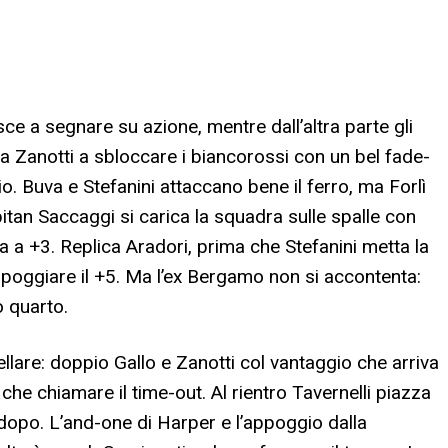
sce a segnare su azione, mentre dall’altra parte gli
sa Zanotti a sbloccare i biancorossi con un bel fade-
o. Buva e Stefanini attaccano bene il ferro, ma Forlì
itan Saccaggi si carica la squadra sulle spalle con
na a +3. Replica Aradori, prima che Stefanini metta la
 appoggiare il +5. Ma l’ex Bergamo non si accontenta:
o quarto.
llare: doppio Gallo e Zanotti col vantaggio che arriva
he chiamare il time-out. Al rientro Tavernelli piazza
o dopo. L’and-one di Harper e l’appoggio dalla