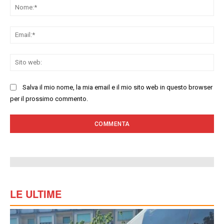
No
Ema
Sit
we
Salva il mio nome, la mia email e il mio sito web in questo browser
per il prossimo commento.
LE ULTIME