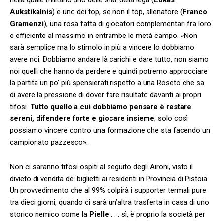
Aukstikalnis
) e uno dei top, se non il top, allenatore (
Franco
Gramenzi
), una rosa fatta di giocatori complementari fra loro
e efficiente al massimo in entrambe le metà campo. «Non
sarà semplice ma lo stimolo in più a vincere lo dobbiamo
avere noi. Dobbiamo andare là carichi e dare tutto, non siamo
noi quelli che hanno da perdere e quindi potremo approcciare
la partita un po’ più spensierati rispetto a una Roseto che sa
di avere la pressione di dover fare risultato davanti ai propri
tifosi.
Tutto quello a cui dobbiamo pensare è restare
sereni, difendere forte e giocare insieme
; solo così
possiamo vincere contro una formazione che sta facendo un
campionato pazzesco».
Non ci saranno tifosi ospiti al seguito degli Aironi, visto il
divieto di vendita dei biglietti ai residenti in Provincia di Pistoia.
Un provvedimento che al 99% colpirà i supporter termali pure
tra dieci giorni, quando ci sarà un’altra trasferta in casa di uno
storico nemico come la
Pielle
. . . sì, è proprio la società per