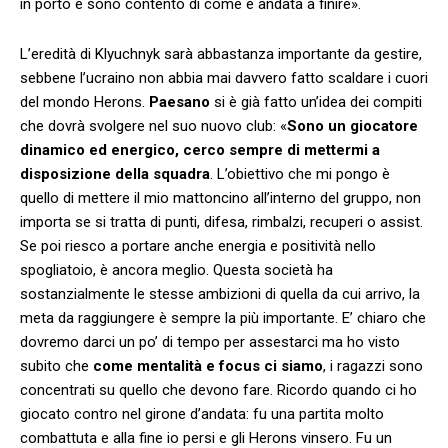
in porto e sono contento di come è andata a finire».
L’eredità di Klyuchnyk sarà abbastanza importante da gestire,
sebbene l’ucraino non abbia mai davvero fatto scaldare i cuori
del mondo Herons.
Paesano
si è già fatto un’idea dei compiti
che dovrà svolgere nel suo nuovo club: «
Sono un giocatore
dinamico ed energico, cerco sempre di mettermi a
disposizione della squadra
. L’obiettivo che mi pongo è
quello di mettere il mio mattoncino all’interno del gruppo, non
importa se si tratta di punti, difesa, rimbalzi, recuperi o assist.
Se poi riesco a portare anche energia e positività nello
spogliatoio, è ancora meglio. Questa società ha
sostanzialmente le stesse ambizioni di quella da cui arrivo, la
meta da raggiungere è sempre la più importante. E’ chiaro che
dovremo darci un po’ di tempo per assestarci ma ho visto
subito che
come mentalità e focus ci siamo
, i ragazzi sono
concentrati su quello che devono fare. Ricordo quando ci ho
giocato contro nel girone d’andata: fu una partita molto
combattuta e alla fine io persi e gli Herons vinsero. Fu un