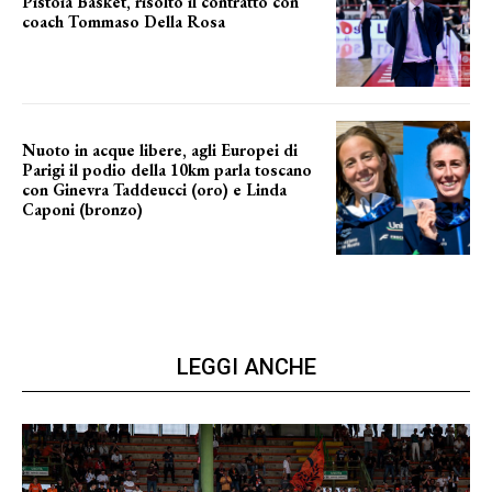
Pistoia Basket, risolto il contratto con
coach Tommaso Della Rosa
NUOVA AVVENTURA IN VISTA?
Nuoto in acque libere, agli Europei di
Parigi il podio della 10km parla toscano
con Ginevra Taddeucci (oro) e Linda
Caponi (bronzo)
nelle acque della Senna
LEGGI ANCHE