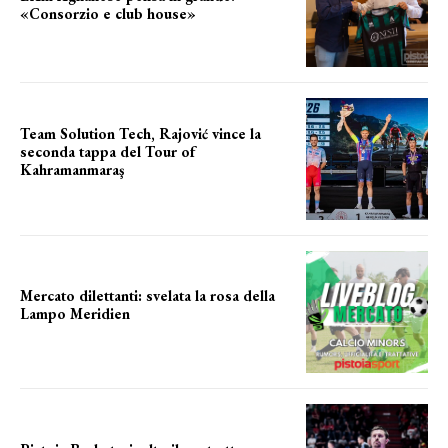
«Consorzio e club house»
Team Solution Tech, Rajović vince la
seconda tappa del Tour of
Kahramanmaraş
SUCCESSO IN VOLATA
Mercato dilettanti: svelata la rosa della
Lampo Meridien
ecco la lampo