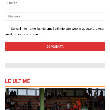
Ema
Sit
we
Salva il mio nome, la mia email e il mio sito web in questo browser
per il prossimo commento.
LE ULTIME