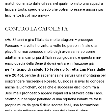
match dominato dalle difese, nel quale ho visto una squadra
fisica e tosta; spero e credo che potremo essere ancora più
fisici e tosti col mio arrivo».
CONTRO LA CAPOLISTA
«Ho 32 anni e giro l’Italia da molte stagioni – prosegue
Paesano – a volte ho vinto, a volte ho perso in finale o ai
playoff; ormai conosco molti degli avversari e so come
adattarmi ai campi più difficili in cui giocare»; e questa mini-
enciclopedia della Serie B dovrà entrare in funzione già
nell’anticipo di sabato 15 febbraio (diretta Lnp Pass dalle
ore 20:45
), perché di esperienza ne servirà una montagna per
sorprendere l’incredibile Roseto. Qualcosa ai rivali lo concede
anche la Liofilchem, cosa che è successa dieci giorni fa a
Jesi, ma il pronostico appare impari ed a sfavore della Fabo.
Stiamo pur sempre parlando di una squadra imbattuta tra le
proprie mura da gara 5 delle scorse finali, una formazione
nella quale militano uno delle star della lega (
Lukas