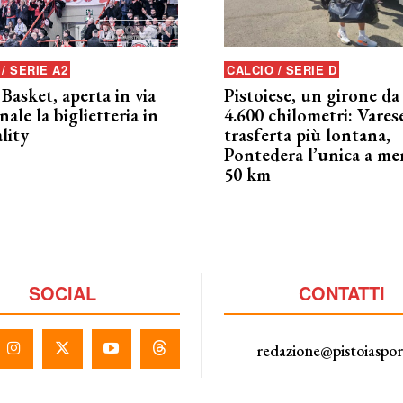
/ SERIE A2
CALCIO / SERIE D
 Basket, aperta in via
Pistoiese, un girone da
nale la biglietteria in
4.600 chilometri: Varese
lity
trasferta più lontana,
Pontedera l’unica a me
50 km
SOCIAL
CONTATTI
redazione@pistoiaspo