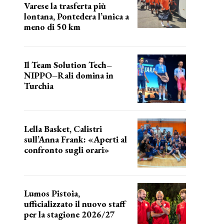
Varese la trasferta più
lontana, Pontedera l’unica a
meno di 50 km
le distanze da percorrere
Il Team Solution Tech–
NIPPO–Rali domina in
Turchia
ottimi risultati
Lella Basket, Calistri
sull’Anna Frank: «Aperti al
confronto sugli orari»
l'incognita impianti
Lumos Pistoia,
ufficializzato il nuovo staff
per la stagione 2026/27
LA COMPOSIZIONE