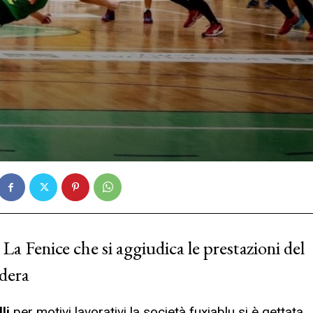
La Fenice che si aggiudica le prestazioni del
edera
lli
per motivi lavorativi la società fuxiablu si è gettata