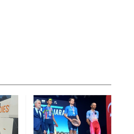
Sito
web: