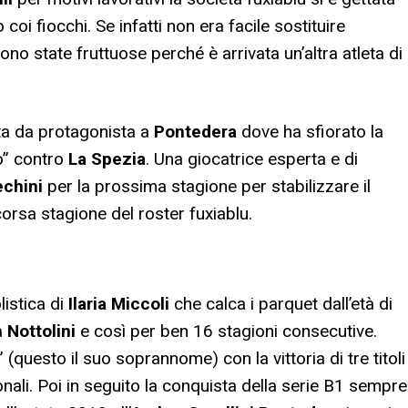
coi fiocchi. Se infatti non era facile sostituire
ono state fruttuose perché è arrivata un’altra atleta di
ta da protagonista a
Pontedera
dove ha sfiorato la
o” contro
La Spezia
. Una giocatrice esperta e di
echini
per la prossima stagione per stabilizzare il
corsa stagione del roster fuxiablu.
listica di
Ilaria Miccoli
che calca i parquet dall’età di
a
Nottolini
e così per ben 16 stagioni consecutive.
” (questo il suo soprannome) con la vittoria di tre titoli
zionali. Poi in seguito la conquista della serie B1 sempre