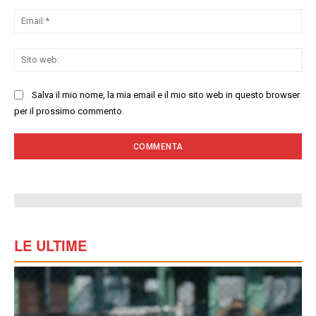
Ema
Sit
we
Salva il mio nome, la mia email e il mio sito web in questo browser
per il prossimo commento.
LE ULTIME