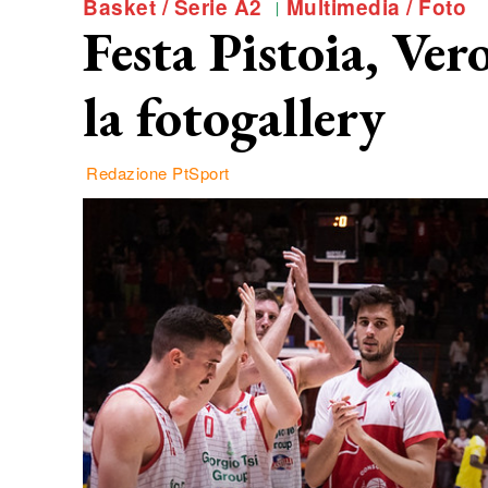
Basket / Serie A2
Multimedia / Foto
Festa Pistoia, Ver
la fotogallery
Redazione PtSport