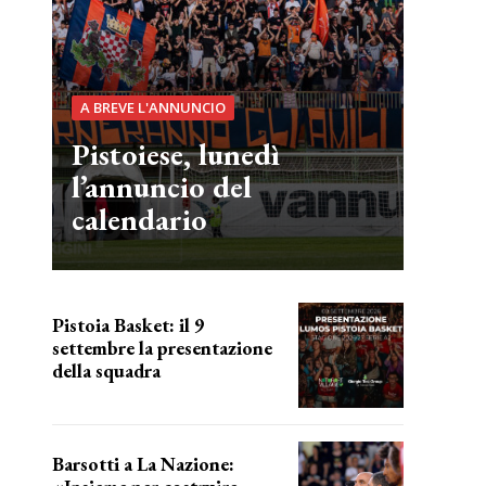
A BREVE L'ANNUNCIO
Pistoiese, lunedì
l’annuncio del
calendario
Pistoia Basket: il 9
settembre la presentazione
della squadra
Annunciata la data
Barsotti a La Nazione: