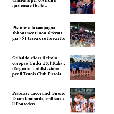
«Insieme per costruire
qualcosa di bello»
barsotti sul nuovo dany basket
Pistoiese, la campagna
abbonamenti non si ferma:
già 751 tessere sottoscritte
numeri in aumento
Gribaldo sfiora il titolo
europeo Under 18: l’Italia è
d’argento, soddisfazione
per il Tennis Club Pistoia
grande soddisfazione
Pistoiese ancora nel Girone
D con lombarde, emiliane e
il Pontedera
ancora il girone d