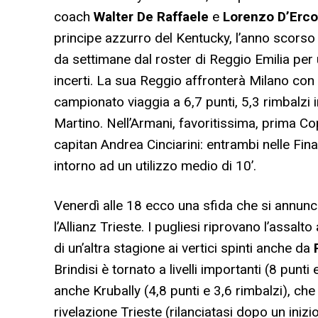
coach
Walter De Raffaele
e
Lorenzo D’Erco
principe azzurro del Kentucky, l’anno scorso
da settimane dal roster di Reggio Emilia per
incerti. La sua Reggio affronterà Milano con 
campionato viaggia a 6,7 punti, 5,3 rimbalzi i
Martino. Nell’Armani, favoritissima, prima Co
capitan Andrea Cinciarini: entrambi nelle Fin
intorno ad un utilizzo medio di 10’.
Venerdì alle 18 ecco una sfida che si annunc
l’Allianz Trieste. I pugliesi riprovano l’assal
di un’altra stagione ai vertici spinti anche da
Brindisi è tornato a livelli importanti (8 punti
anche Krubally (4,8 punti e 3,6 rimbalzi), che
rivelazione Trieste (rilanciatasi dopo un iniz