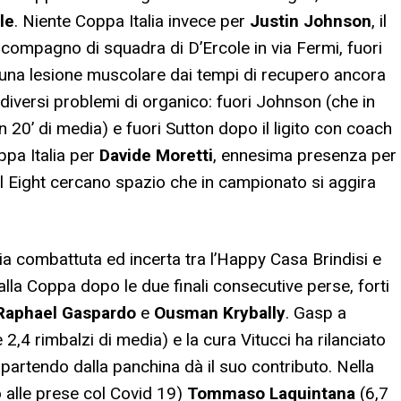
le
. Niente Coppa Italia invece per
Justin Johnson
, il
 compagno di squadra di D’Ercole in via Fermi, fuori
 una lesione muscolare dai tempi di recupero ancora
diversi problemi di organico: fuori Johnson (che in
n 20’ di media) e fuori Sutton dopo il ligito con coach
ppa Italia per
Davide Moretti
, ennesima presenza per
al Eight cercano spazio che in campionato si aggira
ia combattuta ed incerta tra l’Happy Casa Brindisi e
to alla Coppa dopo le due finali consecutive perse, forti
Raphael Gaspardo
e
Ousman Krybally
. Gasp a
 e 2,4 rimbalzi di media) e la cura Vitucci ha rilanciato
 partendo dalla panchina dà il suo contributo. Nella
io alle prese col Covid 19)
Tommaso Laquintana
(6,7