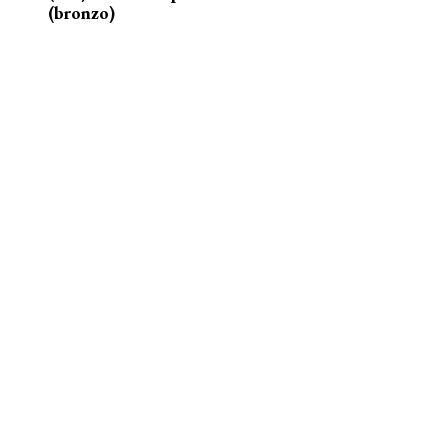
(bronzo)
nelle acque della Senna