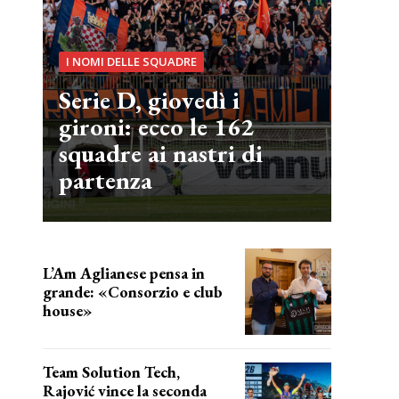
I NOMI DELLE SQUADRE
Serie D, giovedì i
gironi: ecco le 162
squadre ai nastri di
partenza
L’Am Aglianese pensa in
grande: «Consorzio e club
house»
Team Solution Tech,
Rajović vince la seconda