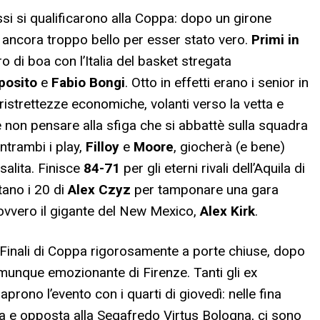
si si qualificarono alla Coppa: dopo un girone
 ancora troppo bello per esser stato vero.
Primi in
ro di boa con l’Italia del basket stregata
posito
e
Fabio Bongi
. Otto in effetti erano i senior in
 ristrettezze economiche, volanti verso la vetta e
che non pensare alla sfiga che si abbattè sulla squadra
entrambi i play,
Filloy
e
Moore
, giocherà (e bene)
alita. Finisce
84-71
per gli eterni rivali dell’Aquila di
tano i 20 di
Alex Czyz
per tamponare una gara
 ovvero il gigante del New Mexico,
Alex Kirk
.
e Finali di Coppa rigorosamente a porte chiuse, dopo
omunque emozionante di Firenze. Tanti gli ex
prono l’evento con i quarti di giovedì: nelle fina
a e opposta alla Segafredo Virtus Bologna, ci sono