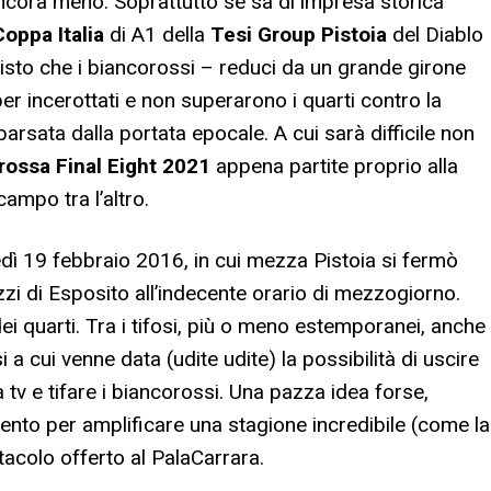
ancora meno. Soprattutto se sa di impresa storica
Coppa Italia
di A1 della
Tesi Group Pistoia
del Diablo
 visto che i biancorossi – reduci da un grande girone
r incerottati e non superarono i quarti contro la
sata dalla portata epocale. A cui sarà difficile non
rossa Final Eight 2021
appena partite proprio alla
campo tra l’altro.
edì 19 febbraio 2016, in cui mezza Pistoia si fermò
zi di Esposito all’indecente orario di mezzogiorno.
i quarti. Tra i tifosi, più o meno estemporanei, anche
i a cui venne data (udite udite) la possibilità di uscire
 tv e tifare i biancorossi. Una pazza idea forse,
nto per amplificare una stagione incredibile (come la
tacolo offerto al PalaCarrara.