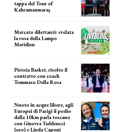
tappa del Tour of
Kahramanmaraş
SUCCESSO IN VOLATA
Mercato dilettanti: svelata
la rosa della Lampo
Meridien
ecco la lampo
Pistoia Basket, risolto il
contratto con coach
Tommaso Della Rosa
NUOVA AVVENTURA IN VISTA?
Nuoto in acque libere, agli
Europei di Parigi il podio
della 10km parla toscano
con Ginevra Taddeucci
(oro) e Linda Caponi