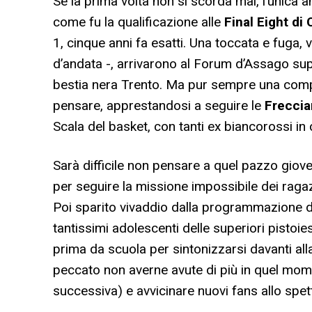
Se la prima volta non si scorda mai, l’unica 
come fu la qualificazione alle
Final Eight di 
1, cinque anni fa esatti. Una toccata e fuga,
d’andata -, arrivarono al Forum d’Assago supe
bestia nera Trento. Ma pur sempre una compar
pensare, apprestandosi a seguire le
Freccia
Scala del basket, con tanti ex biancorossi in 
Sarà difficile non pensare a quel pazzo giov
per seguire la missione impossibile dei ragaz
Poi sparito vivaddio dalla programmazione de
tantissimi adolescenti delle superiori pistoies
prima da scuola per sintonizzarsi davanti alla
peccato non averne avute di più in quel mome
successiva) e avvicinare nuovi fans allo spet