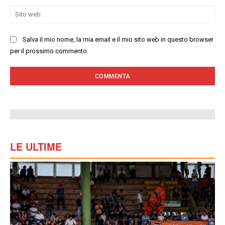
Sit
we
Salva il mio nome, la mia email e il mio sito web in questo browser
per il prossimo commento.
LE ULTIME