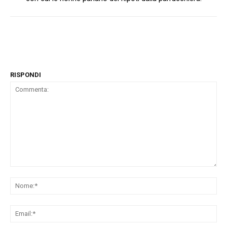
RISPONDI
Commenta:
No
Ema