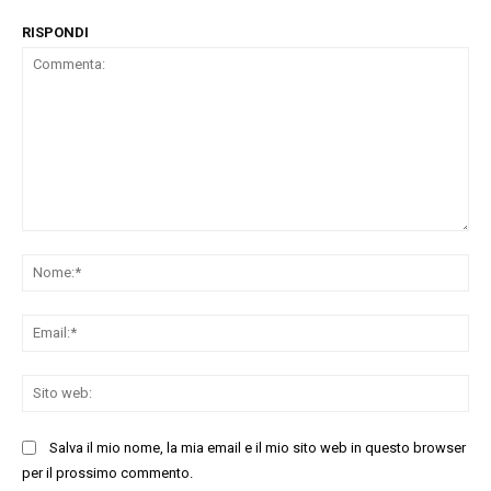
RISPONDI
Commenta:
No
Ema
Sit
we
Salva il mio nome, la mia email e il mio sito web in questo browser
per il prossimo commento.