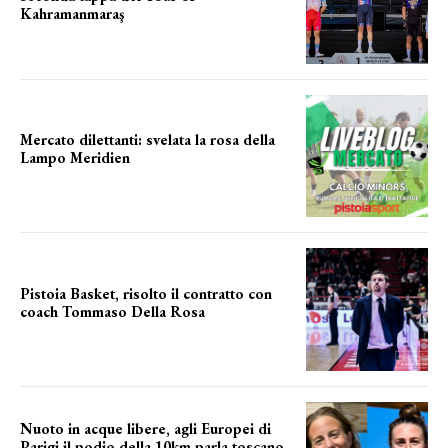
Kahramanmaraş
SUCCESSO IN VOLATA
Mercato dilettanti: svelata la rosa della
Lampo Meridien
ecco la lampo
Pistoia Basket, risolto il contratto con
coach Tommaso Della Rosa
NUOVA AVVENTURA IN VISTA?
Nuoto in acque libere, agli Europei di
Parigi il podio della 10km parla toscano