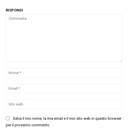
RISPONDI
Commenta:
No
Ema
Sit
we
Salva il mio nome, la mia email e il mio sito web in questo browser
per il prossimo commento.