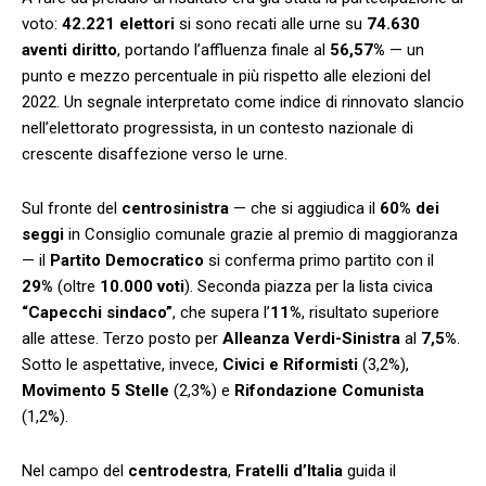
voto:
42.221 elettori
si sono recati alle urne su
74.630
aventi diritto
, portando l’affluenza finale al
56,57%
— un
punto e mezzo percentuale in più rispetto alle elezioni del
2022. Un segnale interpretato come indice di rinnovato slancio
nell’elettorato progressista, in un contesto nazionale di
crescente disaffezione verso le urne.
Sul fronte del
centrosinistra
— che si aggiudica il
60% dei
seggi
in Consiglio comunale grazie al premio di maggioranza
— il
Partito Democratico
si conferma primo partito con il
29%
(oltre
10.000 voti
). Seconda piazza per la lista civica
“Capecchi sindaco”
, che supera l’
11%
, risultato superiore
alle attese. Terzo posto per
Alleanza Verdi-Sinistra
al
7,5%
.
Sotto le aspettative, invece,
Civici e Riformisti
(3,2%),
Movimento 5 Stelle
(2,3%) e
Rifondazione Comunista
(1,2%).
Nel campo del
centrodestra
,
Fratelli d’Italia
guida il