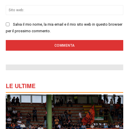
Sit
we
Salva il mio nome, la mia email e il mio sito web in questo browser
per il prossimo commento.
LE ULTIME