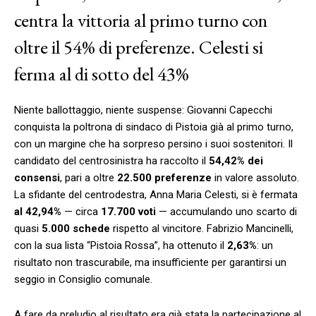
centra la vittoria al primo turno con
oltre il 54% di preferenze. Celesti si
ferma al di sotto del 43%
Niente ballottaggio, niente suspense: Giovanni Capecchi
conquista la poltrona di sindaco di Pistoia già al primo turno,
con un margine che ha sorpreso persino i suoi sostenitori. Il
candidato del centrosinistra ha raccolto il
54,42% dei
consensi
, pari a oltre
22.500 preferenze
in valore assoluto.
La sfidante del centrodestra, Anna Maria Celesti, si è fermata
al 42,94%
— circa
17.700 voti
— accumulando uno scarto di
quasi
5.000 schede
rispetto al vincitore. Fabrizio Mancinelli,
con la sua lista “Pistoia Rossa”, ha ottenuto il
2,63%
: un
risultato non trascurabile, ma insufficiente per garantirsi un
seggio in Consiglio comunale.
A fare da preludio al risultato era già stata la partecipazione al