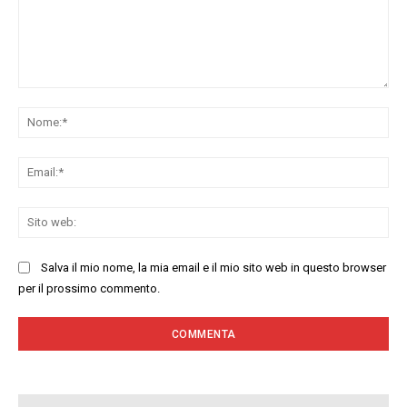
Commenta:
No
Ema
Sit
we
Salva il mio nome, la mia email e il mio sito web in questo browser
per il prossimo commento.