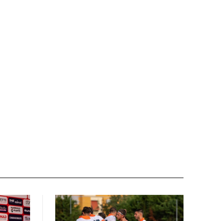
Nome:*
Email:*
Sito
web: