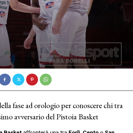
ella fase ad orologio per conoscere chi tra
simo avversario del Pistoia Basket
a Basket
affronterà una tra
Forlì
,
Cento
o
San