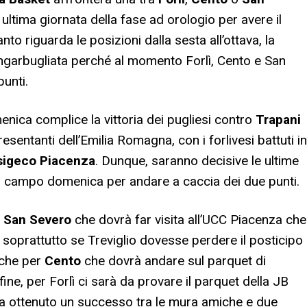
ltima giornata della fase ad orologio per avere il
to riguarda le posizioni dalla sesta all’ottava, la
ingarbugliata perché al momento Forlì, Cento e San
unti.
nica complice la vittoria dei pugliesi contro
Trapani
sentanti dell’Emilia Romagna, con i forlivesi battuti in
sigeco Piacenza
. Dunque, saranno decisive le ultime
n campo domenica per andare a caccia dei due punti.
i
San Severo
che dovrà far visita all’UCC Piacenza che
 soprattutto se Treviglio dovesse perdere il posticipo
nche per
Cento
che dovrà andare sul parquet di
Infine, per Forlì ci sarà da provare il parquet della JB
a ottenuto un successo tra le mura amiche e due