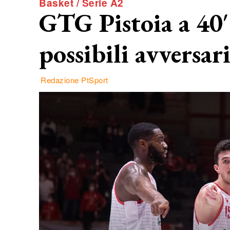
Basket / Serie A2
GTG Pistoia a 40′ 
possibili avversar
Redazione PtSport