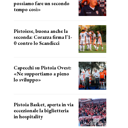
possiamo fare un secondo
tempo così»
le parole del tecnico
Pistoiese, buona anche la
seconda: Corazza firma l’1-
0 contro lo Scandicci
secondo test stagionale
Capecchi su Pistoia Ovest:
«Ne supportiamo a pieno
lo sviluppo»
La posizione del sindaco
Pistoia Basket, aperta in via
eccezionale la biglietteria
in hospitality
Grande richiesta