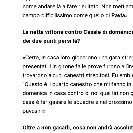
come andare là a fare risultato. Non mettiamo
campo difficilissimo come quello di
Pavia
».
La netta vittoria contro Casale di domenic
dei due punti persi là?
«Certo, in casa loro giocarono una gara st
presentati. Un girone fa le prove furono all’i
trovarono alcuni canestri strepitosi. Fu emb
“Questo è il quarto canestro che mi fanno in f
domenica in casa contro di noi quei tiri non g
casa è far gasare le squadre e nel prossimo tu
pavesini».
Oltre a non gasarli, cosa non andrà assolu