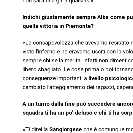
non sarà una gara qualsiasi».
Indichi giustamente sempre Alba come punto
quella vittoria in Piemonte?
«La consapevolezza che avevamo resistito 
visto l’inferno e ne eravamo usciti con la vo
sempre chi se la merita. Infatti non dimentico 
libero sbagliato. Le cose prima o poi tornan
conseguenze importanti a
livello psicologic
cambiato l’atteggiamento dei ragazzi, capen
A un turno dalla fine può succedere ancora
squadra ti ha un po’ deluso e chi ti ha sor
«Ti direi la
Sangiorgese
che è comunque molt