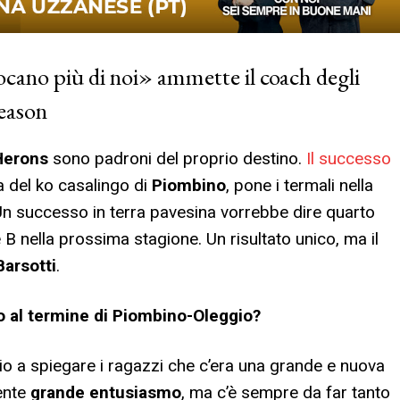
iocano più di noi» ammette il coach degli
season
Herons
sono padroni del proprio destino.
Il successo
a del ko casalingo di
Piombino
, pone i termali nella
 Un successo in terra pavesina vorrebbe dire quarto
B nella prossima stagione. Un risultato unico, ma il
Barsotti
.
ro al termine di Piombino-Oleggio?
o a spiegare i ragazzi che c’era una grande e nuova
mente
grande entusiasmo
, ma c’è sempre da far tanto