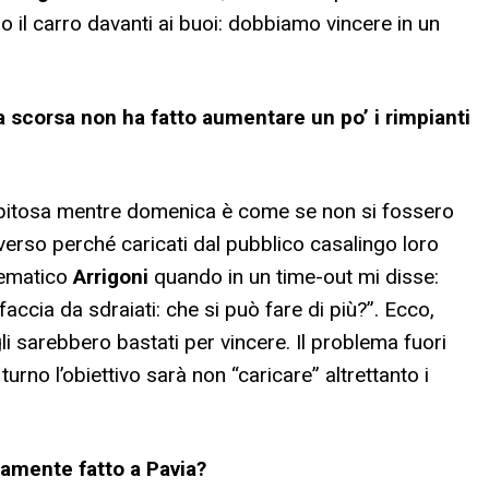
 il carro davanti ai buoi: dobbiamo vincere in un
a scorsa non ha fatto aumentare un po’ i rimpianti
repitosa mentre domenica è come se non si fossero
nverso perché caricati dal pubblico casalingo loro
lematico
Arrigoni
quando in un time-out mi disse:
accia da sdraiati: che si può fare di più?”. Ecco,
li sarebbero bastati per vincere. Il problema fuori
rno l’obiettivo sarà non “caricare” altrettanto i
tamente fatto a Pavia?