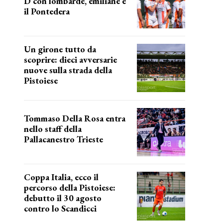
D con lombarde, emiliane e
il Pontedera
ancora il girone d
Un girone tutto da
scoprire: dieci avversarie
nuove sulla strada della
Pistoiese
tra conferme e novità
Tommaso Della Rosa entra
nello staff della
Pallacanestro Trieste
NUOVA AVVENTURA
Coppa Italia, ecco il
percorso della Pistoiese:
debutto il 30 agosto
contro lo Scandicci
prima gara ufficiale