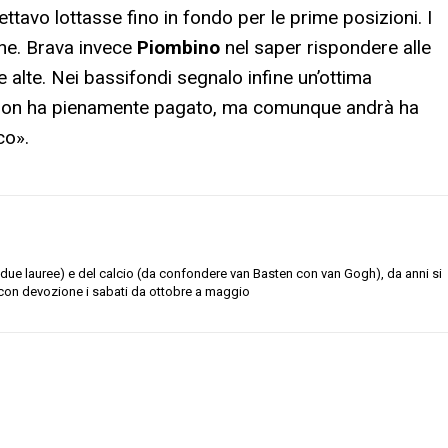
tavo lottasse fino in fondo per le prime posizioni. I
one. Brava invece
Piombino
nel saper rispondere alle
 alte. Nei bassifondi segnalo infine un’ottima
ani non ha pienamente pagato, ma comunque andrà ha
co».
due lauree) e del calcio (da confondere van Basten con van Gogh), da anni si
con devozione i sabati da ottobre a maggio