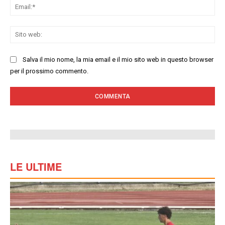
Ema
Sit
we
Salva il mio nome, la mia email e il mio sito web in questo browser
per il prossimo commento.
LE ULTIME