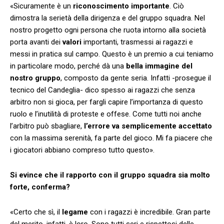
«Sicuramente è un
riconoscimento importante
. Ciò
dimostra la serietà della dirigenza e del gruppo squadra. Nel
nostro progetto ogni persona che ruota intorno alla società
porta avanti dei
valori
importanti, trasmessi ai ragazzi e
messi in pratica sul campo. Questo è un premio a cui teniamo
in particolare modo, perché dà una
bella immagine del
nostro gruppo
, composto da gente seria. Infatti -prosegue il
tecnico del Candeglia- dico spesso ai ragazzi che senza
arbitro non si gioca, per fargli capire l’importanza di questo
ruolo e l’inutilità di proteste e offese. Come tutti noi anche
l’arbitro può sbagliare,
l’errore va semplicemente accettato
con la massima serenità, fa parte del gioco. Mi fa piacere che
i giocatori abbiano compreso tutto questo».
Si evince che il rapporto con il gruppo squadra sia molto
forte, conferma?
«Certo che sì, il
legame
con i ragazzi è incredibile. Gran parte
del merito, infatti, è loro. Sono tutti seri e rispettosi delle