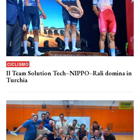
CICLISMO
Il Team Solution Tech–NIPPO–Rali domina in
Turchia