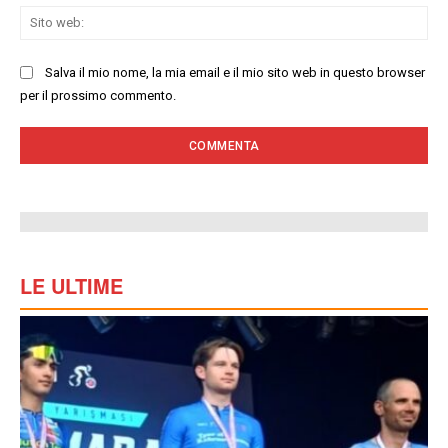
Sit
we
Salva il mio nome, la mia email e il mio sito web in questo browser
per il prossimo commento.
LE ULTIME