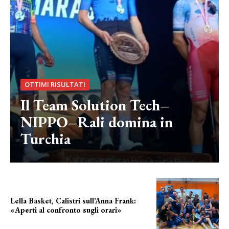
OTTIMI RISULTATI
Il Team Solution Tech–
NIPPO–Rali domina in
Turchia
Lella Basket, Calistri sull’Anna Frank:
«Aperti al confronto sugli orari»
l'incognita impianti