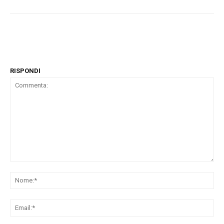
RISPONDI
Commenta:
No
Ema