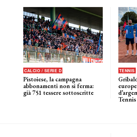
CALCIO / SERIE D
TENNIS
Pistoiese, la campagna
Gribald
abbonamenti non si ferma:
europeo
già 751 tessere sottoscritte
d’argen
Tennis