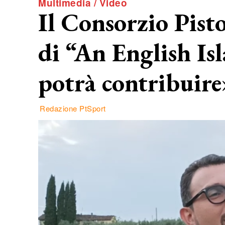
Multimedia / Video
Il Consorzio Pist
di “An English Is
potrà contribuir
Redazione PtSport