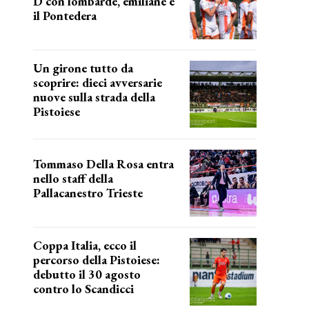
D con lombarde, emiliane e
il Pontedera
ancora il girone d
Un girone tutto da
scoprire: dieci avversarie
nuove sulla strada della
Pistoiese
tra conferme e novità
Tommaso Della Rosa entra
nello staff della
Pallacanestro Trieste
NUOVA AVVENTURA
Coppa Italia, ecco il
percorso della Pistoiese:
debutto il 30 agosto
contro lo Scandicci
prima gara ufficiale