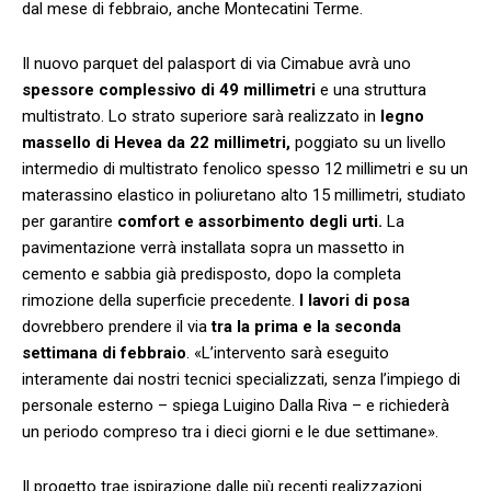
dal mese di febbraio, anche Montecatini Terme.
Il nuovo parquet del palasport di via Cimabue avrà uno
spessore complessivo di 49 millimetri
e una struttura
multistrato. Lo strato superiore sarà realizzato in
legno
massello di Hevea da 22 millimetri,
poggiato su un livello
intermedio di multistrato fenolico spesso 12 millimetri e su un
materassino elastico in poliuretano alto 15 millimetri, studiato
per garantire
comfort e assorbimento degli urti.
La
pavimentazione verrà installata sopra un massetto in
cemento e sabbia già predisposto, dopo la completa
rimozione della superficie precedente.
I lavori di posa
dovrebbero prendere il via
tra la prima e la seconda
settimana di febbraio
. «L’intervento sarà eseguito
interamente dai nostri tecnici specializzati, senza l’impiego di
personale esterno – spiega Luigino Dalla Riva – e richiederà
un periodo compreso tra i dieci giorni e le due settimane».
Il progetto trae ispirazione dalle più recenti realizzazioni