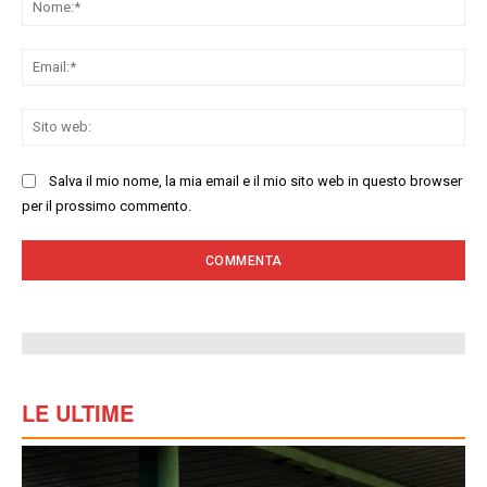
Ema
Sit
we
Salva il mio nome, la mia email e il mio sito web in questo browser
per il prossimo commento.
LE ULTIME