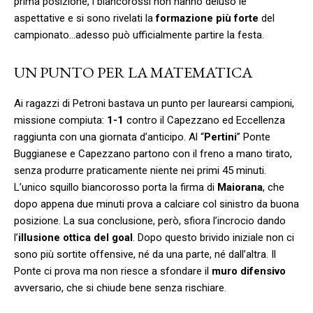
prima posizione, i biancorossi non hanno deluso le
aspettative e si sono rivelati la
formazione più forte
del
campionato…adesso può ufficialmente partire la festa.
UN PUNTO PER LA MATEMATICA
Ai ragazzi di Petroni bastava un punto per laurearsi campioni,
missione compiuta:
1-1
contro il Capezzano ed Eccellenza
raggiunta con una giornata d’anticipo. Al “
Pertini
” Ponte
Buggianese e Capezzano partono con il freno a mano tirato,
senza produrre praticamente niente nei primi 45 minuti.
L’unico squillo biancorosso porta la firma di
Maiorana
, che
dopo appena due minuti prova a calciare col sinistro da buona
posizione. La sua conclusione, però, sfiora l’incrocio dando
l’
illusione ottica del goal
. Dopo questo brivido iniziale non ci
sono più sortite offensive, né da una parte, né dall’altra. Il
Ponte ci prova ma non riesce a sfondare il
muro difensivo
avversario, che si chiude bene senza rischiare.