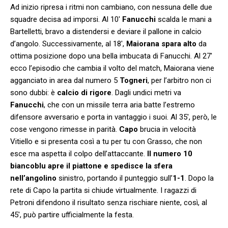
Ad inizio ripresa i ritmi non cambiano, con nessuna delle due
squadre decisa ad imporsi. Al 10′
Fanucchi
scalda le mani a
Bartelletti, bravo a distendersi e deviare il pallone in calcio
d’angolo. Successivamente, al 18′,
Maiorana spara
alto
da
ottima posizione dopo una bella imbucata di Fanucchi. Al 27′
ecco l’episodio che cambia il volto del match, Maiorana viene
agganciato in area dal numero 5
Togneri
, per l’arbitro non ci
sono dubbi: è
calcio di rigore
. Dagli undici metri va
Fanucchi
, che con un missile terra aria batte l’estremo
difensore avversario e porta in vantaggio i suoi. Al 35′, però, le
cose vengono rimesse in parità.
Capo
brucia in velocità
Vitiello e si presenta così a tu per tu con Grasso, che non
esce ma aspetta il colpo dell’attaccante.
Il numero 10
biancoblu apre il piattone e spedisce la sfera
nell’angolino
sinistro, portando il punteggio sull’
1-1
. Dopo la
rete di Capo la partita si chiude virtualmente. I ragazzi di
Petroni difendono il risultato senza rischiare niente, così, al
45′, può partire ufficialmente la festa.