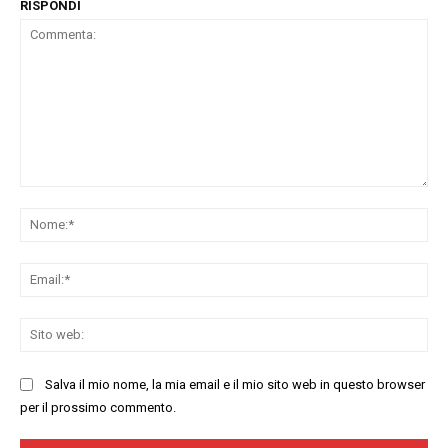
RISPONDI
Commenta:
No
Ema
Sit
we
Salva il mio nome, la mia email e il mio sito web in questo browser
per il prossimo commento.