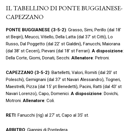
IL TABELLINO DI PONTE BUGGIANESE-
CAPEZZANO
PONTE BUGGIANESE (3-5-2)
: Grasso, Simi, Perillo (dal 18′
st Beqiri), Meucci, Vitiello, Della Latta (dal 37′ st Citti), Lo
Russo, Dal Poggetto (dal 22′ st Gialdini), Fanucchi, Maiorana
(dal 38′ st Ceceri), Pievani (dal 18′ st Ferrari).
A disposizione
:
Della Corte, Giomi, Donati, Secchi.
Allenatore
: Petroni.
CAPEZZANO (3-5-2)
: Bartelletti, Valori, Romiti (dal 20′ st
Poleschi), Gemignani (dal 37′ st Navari Alessandro), Togneri,
Maestrelli, Pizza (dal 15′ pt Benedetti), Pacini, Ratti (dal 43′ st
Navari Lorenzo), Capo, Domenici.
A disposizione
: Dovichi,
Motroni.
Allenatore
: Coli.
RETI
: Fanucchi (rig) al 27′ st, Capo al 35′ st.
ARBITRO
: Giannini di Pontedera.