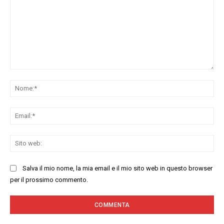
Commenta:
No
Ema
Sit
we
Salva il mio nome, la mia email e il mio sito web in questo browser
per il prossimo commento.