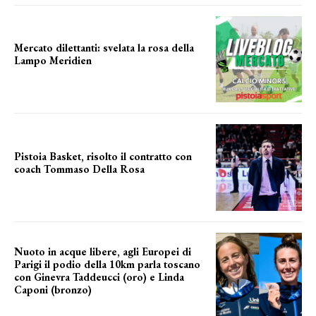
Mercato dilettanti: svelata la rosa della
Lampo Meridien
ecco la lampo
Pistoia Basket, risolto il contratto con
coach Tommaso Della Rosa
NUOVA AVVENTURA IN VISTA?
Nuoto in acque libere, agli Europei di
Parigi il podio della 10km parla toscano
con Ginevra Taddeucci (oro) e Linda
Caponi (bronzo)
nelle acque della Senna