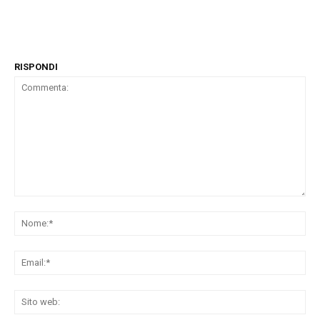
RISPONDI
Commenta:
No
Ema
Sit
we