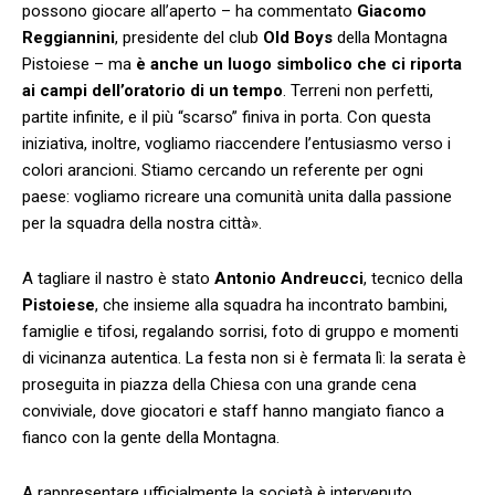
possono giocare all’aperto – ha commentato
Giacomo
Reggiannini
, presidente del club
Old Boys
della Montagna
Pistoiese – ma
è anche un luogo simbolico che ci riporta
ai campi dell’oratorio di un tempo
. Terreni non perfetti,
partite infinite, e il più “scarso” finiva in porta. Con questa
iniziativa, inoltre, vogliamo riaccendere l’entusiasmo verso i
colori arancioni. Stiamo cercando un referente per ogni
paese: vogliamo ricreare una comunità unita dalla passione
per la squadra della nostra città».
A tagliare il nastro è stato
Antonio Andreucci
, tecnico della
Pistoiese
, che insieme alla squadra ha incontrato bambini,
famiglie e tifosi, regalando sorrisi, foto di gruppo e momenti
di vicinanza autentica. La festa non si è fermata lì: la serata è
proseguita in piazza della Chiesa con una grande cena
conviviale, dove giocatori e staff hanno mangiato fianco a
fianco con la gente della Montagna.
A rappresentare ufficialmente la società è intervenuto