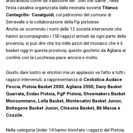
arbitrandosi come da tradizione del “Join the Game”, nella
festa casalina organizzata dalla neonata società
Titanus
Cantagrillo- Casalguidi
, col patrocinio del comune di
Serravalle e la collaborazione della Fip pistoiese.
Anche se scorrendo i nomi delle 12 società intervenute che
hanno accompagnato i 150 ragazzi arrivati da ogni parte della
provincia, si può dire che tra mille pezzi del mosaico che è il
basket oggi in questa provincia, questo giochino da Agliana al
confine con la Lucchesia piace ancora e molto.
Giusto dare lustro ai vincitori ma un applauso va fatto a tutti i
ragazzi intervenuti, a rappresentanza di
Cestistica Audace
Pescia
,
Pistoia Basket 2000
,
Agliana 2000, Dany Basket
Quarrata, Endas Pistoia, PgP Pistoia, Shoemakers Basket
Monsummano, Lella Basket, Montecatini Basket Junior,
Bottegone Basket Junior, Chiesina Basket, Bk Massa e
Cozzile.
Nella categoria Under 14 hanno trionfato i ragazzi del Pistoia