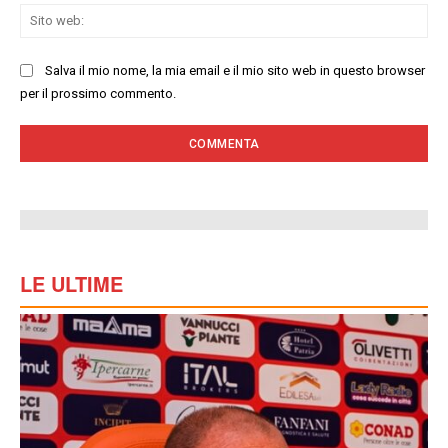
Sit
we
Salva il mio nome, la mia email e il mio sito web in questo browser
per il prossimo commento.
LE ULTIME