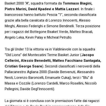
Basket 2000 “A”, squadra formata da
Tommaso Biagini,
Pietro Marini, David Kpadevi e Mattia Lazzeri
. In finale i
biancorossi hanno battuto Pescia “1”, seconda classificata
grazie alla bella cavalcata di Lorenzo Innocenti, Alessio
Minghi, Alessio Federighi e Simone Bendinelli. Terza posizione
per i ragazzi del Bottegone Bsaket Verde, Matteo Bracali,
Angelo Leka, Kevin Palay e Micheal Petrullo.
Tra gli Under 13 la vittoria va in Valdinievole con la squadra
“Old Lions” del Montecatini Terme Basket Junior (
Jacopo
Cellerini, Alessio Benedetti, Matteo Facchiano Santagata,
Cristian George Soare
). Secondi classificati i neroverdi della
Pallacanestro Agliana 2000 (Davide Benvenuti, Alessandro
Nesti, Lorenzo Baroncelli, Emanuele Cukaj), terzi i “Blu” di
Massa e Cozzile (Lorenzo Cardelli, Marco Rosellini, Niccolò
Pellegrini, Davide Degl’Innocenti).
La giornata si è conclusa con le premiazioni fatte dai ragazzi