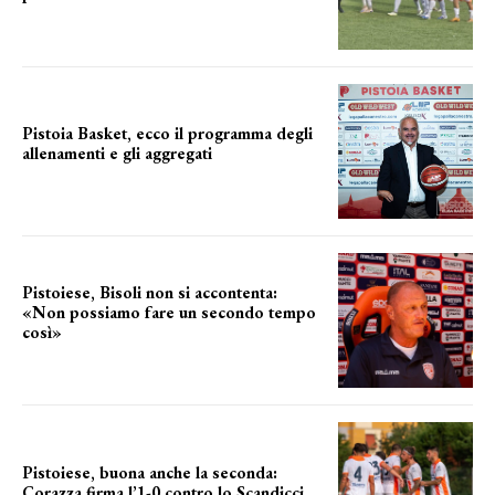
una squadra che prende forma
Pistoia Basket, ecco il programma degli
allenamenti e gli aggregati
il cronoprogramma
Pistoiese, Bisoli non si accontenta:
«Non possiamo fare un secondo tempo
così»
le parole del tecnico
Pistoiese, buona anche la seconda:
Corazza firma l’1-0 contro lo Scandicci