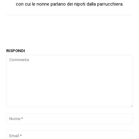
con cui le nonne parlano dei nipoti dalla parrucchiera.
RISPONDI
Commenta:
No
Ema