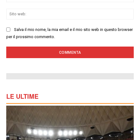
Sit
we
Salva il mio nome, la mia email e il mio sito web in questo browser
per il prossimo commento.
LE ULTIME