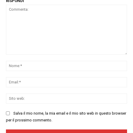
RISPONDI
Commenta:
No
Ema
Sit
we
Salva il mio nome, la mia email e il mio sito web in questo browser
per il prossimo commento.