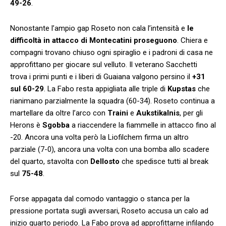
49-26
.
Nonostante l’ampio gap Roseto non cala l’intensità e
le
difficoltà in attacco di Montecatini proseguono
. Chiera e
compagni trovano chiuso ogni spiraglio e i padroni di casa ne
approfittano per giocare sul velluto. Il veterano Sacchetti
trova i primi punti e i liberi di Guaiana valgono persino il
+31
sul 60-29
. La Fabo resta appigliata alle triple di
Kupstas
che
rianimano parzialmente la squadra (60-34). Roseto continua a
martellare da oltre l’arco con
Traini
e
Aukstikalnis
, per gli
Herons è
Sgobba
a riaccendere la fiammelle in attacco fino al
-20. Ancora una volta però la Liofilchem firma un altro
parziale (7-0), ancora una volta con una bomba allo scadere
del quarto, stavolta con
Dellosto
che spedisce tutti al break
sul
75-48
.
Forse appagata dal comodo vantaggio o stanca per la
pressione portata sugli avversari, Roseto accusa un calo ad
inizio quarto periodo. La Fabo prova ad approfittarne infilando