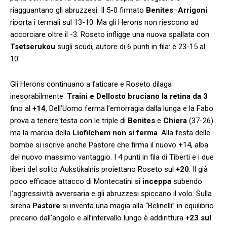
riagguantano gli abruzzesi. Il 5-0 firmato
Benites
–
Arrigoni
riporta i termali sul 13-10. Ma gli Herons non riescono ad
accorciare oltre il -3. Roseto infligge una nuova spallata con
Tsetserukou
sugli scudi, autore di 6 punti in fila: è 23-15 al
10′.
Gli Herons continuano a faticare e Roseto dilaga
inesorabilmente.
Traini e Dellosto bruciano la retina da 3
fino al
+14
, Dell’Uomo ferma l’emorragia dalla lunga e la Fabo
prova a tenere testa con le triple di
Benites
e
Chiera
(37-26)
ma la marcia della
Liofilchem non si ferma
. Alla festa delle
bombe si iscrive anche Pastore che firma il nuovo +14, alba
del nuovo massimo vantaggio. I 4 punti in fila di Tiberti e i due
liberi del solito Aukstikalnis proiettano Roseto sul
+20
. Il già
poco efficace attacco di Montecatini si
inceppa
subendo
l’aggressività avversaria e gli abruzzesi spiccano il volo. Sulla
sirena
Pastore
si inventa una magia alla “Belinelli” in equilibrio
precario dall’angolo e all’intervallo lungo è addirittura
+23 sul