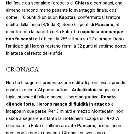
Nel finale da segnalare l’orgoglio di
Chiera
e compagni, che
almeno rendono meno pesante lo svantaggio finale, così
come i 16 punti di un buon
Kupstas
, confermatosi tiratore
scelto dalla lunga (4/8 da 3). Sono 6 i punti di
Paesano
, al
debutto con la canotta della Fabo. La
capolista
comunque
non fa sconti
ed ottiene la 25ª vittoria su 27 giornate. Dopo
l’anticipo gli Herons restano fermi a 32 punti al settimo posto
in attesa del resto delle sfide.
CRONACA
Non ha bisogno di presentazione e difatti pronti via si prende
subito la scena. Al primo pallone,
Aukstikalnis
segna una
tripla, subisce il fallo e segna il libero aggiuntivo.
Roseto
difende forte, Herons manca di fluidità in attacco
e
incappa in due perse. Per 3 minuti e mezzo Montecatini non
riesce a segnare e intanto la Liofilchem scappa sul
9-0
. A
sbloccare la Fabo è l’ultimo arrivato
Paesano
, ai suoi primi
punti con la nuova casacca. Gli ospiti si svegliano e