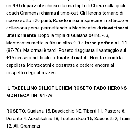
un
9-0 di parziale
chiuso da una tripla di Chiera sulla quale
coach Gramenzi chiama il time-out. Gli Herons tornano di
nuovo sotto i 20 punti, Roseto inizia a sprecare in attacco e
colleziona perse permettendo a Montecatini di
riavvicinarsi
ulteriormente
. Dopo la tripla di Guaiana dell’85-63,
Montecatini mette in fila un altro 9-0 e
torna perfino al -11
(87-76). Ma ormai è tardi. Roseto riaggiusta il vantaggio sul
+15 nei secondi finali e
chiude il match
. Non fa sconti la
capolista, Montecatini è costretta a cedere ancora al
cospetto degli abruzzesi.
IL TABELLINO DI LIOFILCHEM ROSETO-FABO HERONS
MONTECATINI 91-76
ROSETO
: Guaiana 15, Buscicchio NE, Tiberti 11, Pastore 8,
Durante 4, Aukstikalnis 18, Tsetserukou 15, Sacchetti 2, Traini
12. All. Gramenzi