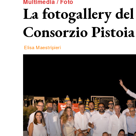
Multimedia / Foto
La fotogallery de
Consorzio Pistoia
Elisa Maestripieri