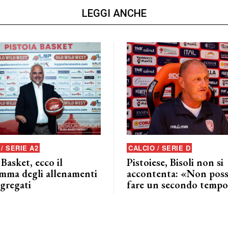
LEGGI ANCHE
/ SERIE A2
CALCIO / SERIE D
 Basket, ecco il
Pistoiese, Bisoli non si
mma degli allenamenti
accontenta: «Non pos
ggregati
fare un secondo tempo