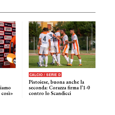
CALCIO / SERIE D
Pistoiese, buona anche la
siamo
seconda: Corazza firma l’1-0
 così»
contro lo Scandicci