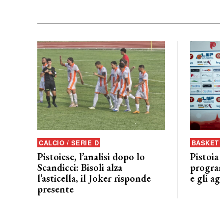
CALCIO / SERIE D
BASKET 
Pistoiese, l’analisi dopo lo
Pistoia
Scandicci: Bisoli alza
progra
l’asticella, il Joker risponde
e gli a
presente