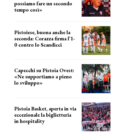
possiamo fare un secondo
tempo così»
le parole del tecnico
Pistoiese, buona anche la
seconda: Corazza firma l’1-
0 contro lo Scandicci
secondo test stagionale
Capecchi su Pistoia Ovest:
«Ne supportiamo a pieno
lo sviluppo»
La posizione del sindaco
Pistoia Basket, aperta in via
eccezionale la biglietteria
in hospitality
Grande richiesta