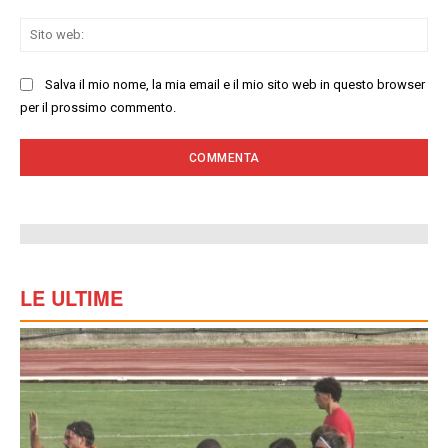
Sit
we
Salva il mio nome, la mia email e il mio sito web in questo browser
per il prossimo commento.
LE ULTIME