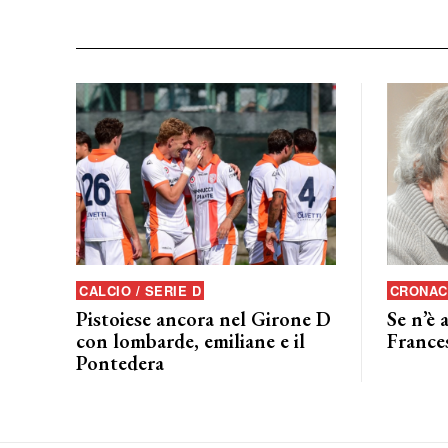
CALCIO / SERIE D
CRONAC
Pistoiese ancora nel Girone D
Se n’è 
con lombarde, emiliane e il
France
Pontedera