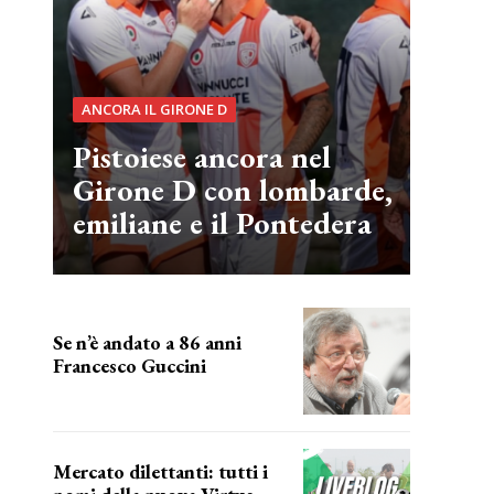
ANCORA IL GIRONE D
Pistoiese ancora nel
Girone D con lombarde,
emiliane e il Pontedera
Se n’è andato a 86 anni
Francesco Guccini
Addio "Maestrone"
Mercato dilettanti: tutti i