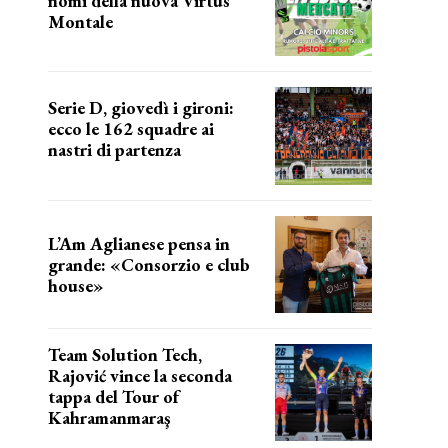
nomi della nuova Virtus
Montale
la virtus si presenta
Serie D, giovedì i gironi:
ecco le 162 squadre ai
nastri di partenza
i nomi delle squadre
L’Am Aglianese pensa in
grande: «Consorzio e club
house»
Team Solution Tech,
Rajović vince la seconda
tappa del Tour of
Kahramanmaraş
SUCCESSO IN VOLATA