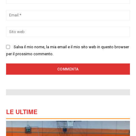
Ema
Sit
we
Salva il mio nome, la mia email e il mio sito web in questo browser
per il prossimo commento.
LE ULTIME