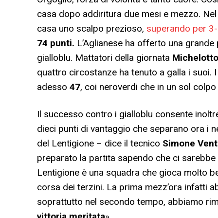
casa dopo addiritura due mesi e mezzo. Nel 
casa uno scalpo prezioso,
superando per 3-2
74 punti.
L’Aglianese ha offerto una grande p
gialloblu. Mattatori della giornata
Michelott
quattro circostanze ha tenuto a galla i suoi. I
adesso
47
, coi neroverdi che in un sol colp
Il successo contro i gialloblu consente inoltr
dieci punti di vantaggio che separano ora i 
del Lentigione – dice il tecnico
Simone Vent
preparato la partita sapendo che ci sarebbe
Lentigione è una squadra che gioca molto ben
corsa dei terzini. La prima mezz’ora infatti
soprattutto nel secondo tempo, abbiamo rime
vittoria meritata
».