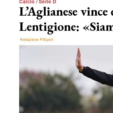
Calcio / Serie D
L’Aglianese vince 
Lentigione: «Siam
Redazione PtSport