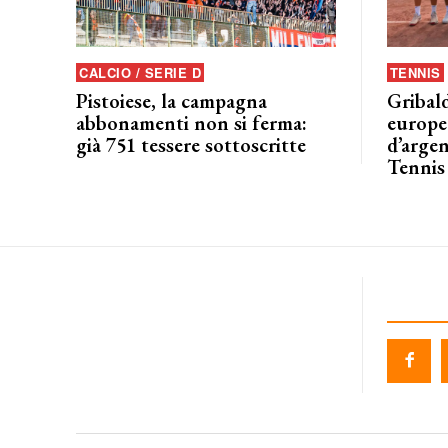
CALCIO / SERIE D
TENNIS
Pistoiese, la campagna
Gribald
abbonamenti non si ferma:
europeo
già 751 tessere sottoscritte
d’argen
Tennis