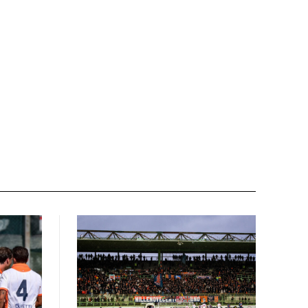
Sito
web: