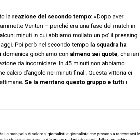
to la
reazione del secondo tempo
: «Dopo aver
 ammette Venturi – perché era una fase del match in
 alcuni minuti in cui abbiamo mollato un po’ il pressing
assaggi. Poi però nel secondo tempo
la squadra ha
ni domenica giochiamo con
almeno sei quote
, che ieri
azione da incorniciare. In 45 minuti non abbiamo
 calcio d’angolo nei minuti finali. Questa vittoria ci
settimane.
Se la meritano questo gruppo e tutti i
 un manipolo di valorosi giornalisti e giornaliste che provano a raccontarvi le
on lo stesso amore con cui le nonne parlano dei nipoti dalla parrucchiera.