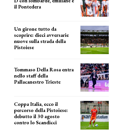
D con lombarde, emiliane e
il Pontedera
ancora il girone d
Un girone tutto da
scoprire: dieci avversarie
nuove sulla strada della
Pistoiese
tra conferme e novità
Tommaso Della Rosa entra
nello staff della
Pallacanestro Trieste
NUOVA AVVENTURA
Coppa Italia, ecco il
percorso della Pistoiese:
debutto il 30 agosto
contro lo Scandicci
prima gara ufficiale