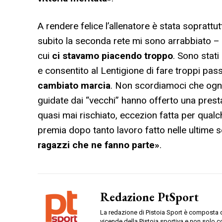
A rendere felice l’allenatore è stata soprattut
subito la seconda rete mi sono arrabbiato –
cui
ci stavamo piacendo troppo
. Sono stati
e consentito al Lentigione di fare troppi p
cambiato marcia
. Non scordiamoci che og
guidate dai “vecchi” hanno offerto una prest
quasi mai rischiato, eccezion fatta per qualche
premia dopo tanto lavoro fatto nelle ultime 
ragazzi che ne fanno parte»
.
Redazione PtSport
La redazione di Pistoia Sport è composta da
vicende della Pistoia sportiva e non solo c