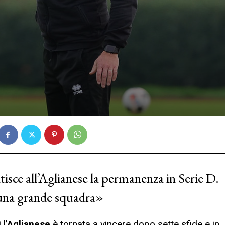
tisce all’Aglianese la permanenza in Serie D.
 una grande squadra»
l’
Aglianese
è tornata a vincere dopo sette sfide e in