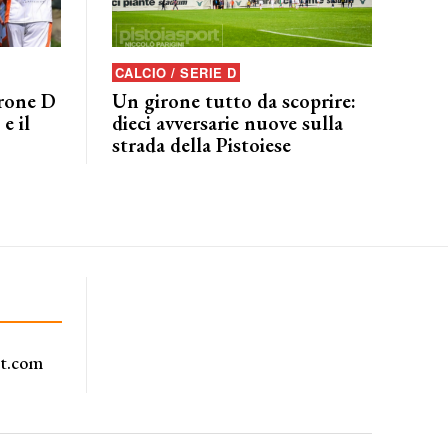
CALCIO / SERIE D
irone D
Un girone tutto da scoprire:
e il
dieci avversarie nuove sulla
strada della Pistoiese
rt.com