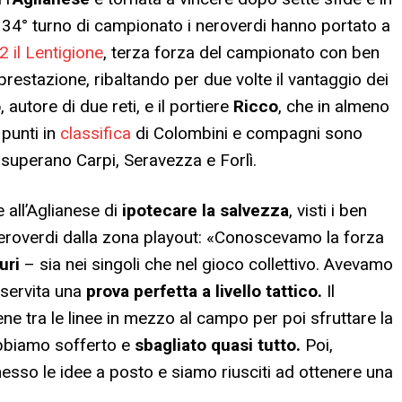
34° turno di campionato i neroverdi hanno portato a
 il Lentigione
, terza forza del campionato con ben
restazione, ribaltando per due volte il vantaggio dei
o
, autore di due reti, e il portiere
Ricco
, che in almeno
 punti in
classifica
di Colombini e compagni sono
o superano Carpi, Seravezza e Forlì.
e all’Aglianese di
ipotecare la salvezza
, visti i ben
neroverdi dalla zona playout: «Conoscevamo la forza
uri
– sia nei singoli che nel gioco collettivo. Avevamo
 servita una
prova perfetta a livello tattico.
Il
e tra le linee in mezzo al campo per poi sfruttare la
 abbiamo sofferto e
sbagliato quasi tutto.
Poi,
sso le idee a posto e siamo riusciti ad ottenere una