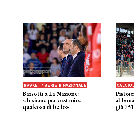
BASKET / SERIE B NAZIONALE
CALCIO 
Barsotti a La Nazione:
Pistoie
«Insieme per costruire
abbona
qualcosa di bello»
già 751