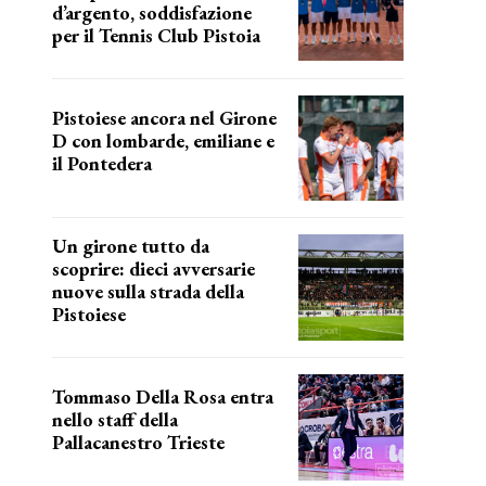
d’argento, soddisfazione
per il Tennis Club Pistoia
grande soddisfazione
Pistoiese ancora nel Girone
D con lombarde, emiliane e
il Pontedera
ancora il girone d
Un girone tutto da
scoprire: dieci avversarie
nuove sulla strada della
Pistoiese
tra conferme e novità
Tommaso Della Rosa entra
nello staff della
Pallacanestro Trieste
NUOVA AVVENTURA