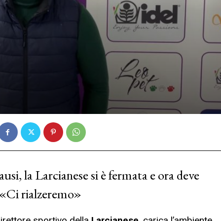
usi, la Larcianese si è fermata e ora deve
i: «Ci rialzeremo»
direttore sportivo della
Larcianese
, carica l’ambiente