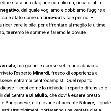
bbe stata una stagione complicata, ricca di alti e
o
negativo
, dal quale vogliamo e dobbiamo fuggire al
corsa è stato come un
time-out
vitale per noi –
 ricaricare le pile, per affrontare al meglio le ultime
esso, tireremo le somme e faremo le dovute
vernale
, ma già nelle scorse settimane abbiamo
rrivato l’esperto
Minardi
, fresco di esperienza al
assese, entrambi centrocampisti. Quel reparto
diesse – così come lo richiede il reparto difensivo e
dii del centrale
Di Giulio
, che dovrà essere presto
onte Buggianese, e il giovane attaccante
Ndiaye
, il quale
uesti stravolgimenti porteranno una ventata d’aria