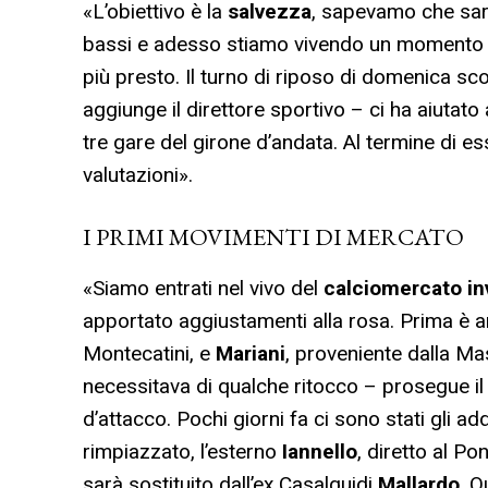
«L’obiettivo è la
salvezza
, sapevamo che sare
bassi e adesso stiamo vivendo un moment
più presto. Il turno di riposo di domenica s
aggiunge il direttore sportivo – ci ha aiutato a
tre gare del girone d’andata. Al termine di 
valutazioni».
I PRIMI MOVIMENTI DI MERCATO
«Siamo entrati nel vivo del
calciomercato in
apportato aggiustamenti alla rosa. Prima è a
Montecatini, e
Mariani
, proveniente dalla M
necessitava di qualche ritocco – prosegue il 
d’attacco. Pochi giorni fa ci sono stati gli ad
rimpiazzato, l’esterno
Iannello
, diretto al P
sarà sostituito dall’ex Casalguidi
Mallardo
. Q