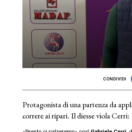
CONDIVIDI
Protagonista di una partenza da appla
correre ai ripari. Il diesse viola Cerr
«Presto ci rialzeremo» così
Gabriele Cerri
, 