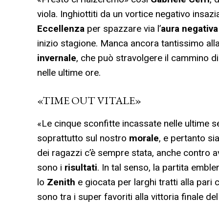
viola. Inghiottiti da un vortice negativo insazi
Eccellenza
per spazzare via l’
aura negativa
inizio stagione. Manca ancora tantissimo alla
invernale
, che può stravolgere il cammino di
nelle ultime ore.
«TIME OUT VITALE»
«Le cinque sconfitte incassate nelle ultime s
soprattutto sul nostro
morale
, e pertanto si
dei ragazzi c’è sempre stata, anche contro av
sono i
risultati
. In tal senso, la partita emb
lo
Zenith
e giocata per larghi tratti alla pa
sono tra i super favoriti alla vittoria finale d