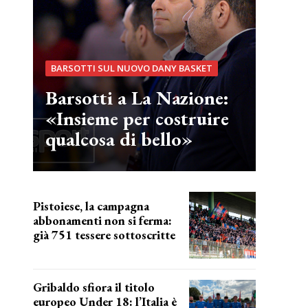
BARSOTTI SUL NUOVO DANY BASKET
Barsotti a La Nazione:
«Insieme per costruire
qualcosa di bello»
Pistoiese, la campagna
abbonamenti non si ferma:
già 751 tessere sottoscritte
numeri in aumento
Gribaldo sfiora il titolo
europeo Under 18: l’Italia è