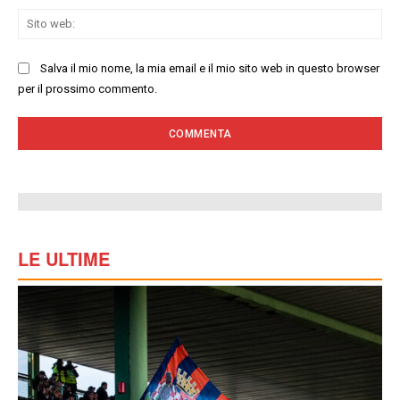
Sit
we
Salva il mio nome, la mia email e il mio sito web in questo browser
per il prossimo commento.
LE ULTIME