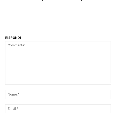
RISPONDI
Commenta:
No
Ema