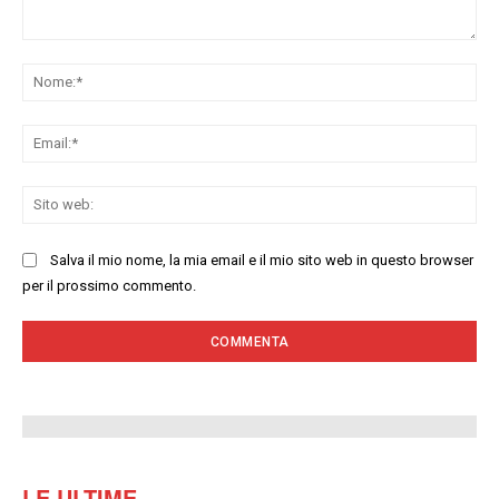
Commenta:
No
Ema
Sit
we
Salva il mio nome, la mia email e il mio sito web in questo browser
per il prossimo commento.
LE ULTIME