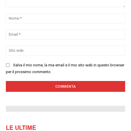
Commenta:
No
Ema
Sit
we
Salva il mio nome, la mia email e il mio sito web in questo browser
per il prossimo commento.
LE ULTIME