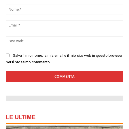
Commenta:
No
Ema
Sit
we
Salva il mio nome, la mia email e il mio sito web in questo browser
per il prossimo commento.
LE ULTIME