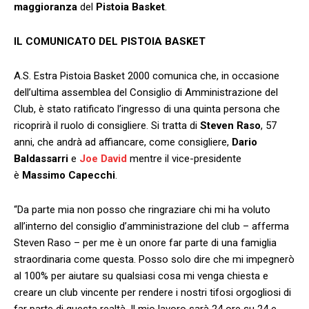
maggioranza
del
Pistoia
Basket
.
IL COMUNICATO DEL PISTOIA BASKET
A.S. Estra Pistoia Basket 2000 comunica che, in occasione
dell’ultima assemblea del Consiglio di Amministrazione del
Club, è stato ratificato l’ingresso di una quinta persona che
ricoprirà il ruolo di consigliere. Si tratta di
Steven Raso
, 57
anni, che andrà ad affiancare, come consigliere,
Dario
Baldassarri
e
Joe David
mentre il vice-presidente
è
Massimo Capecchi
.
“Da parte mia non posso che ringraziare chi mi ha voluto
all’interno del consiglio d’amministrazione del club – afferma
Steven Raso – per me è un onore far parte di una famiglia
straordinaria come questa. Posso solo dire che mi impegnerò
al 100% per aiutare su qualsiasi cosa mi venga chiesta e
creare un club vincente per rendere i nostri tifosi orgogliosi di
far parte di questa realtà. Il mio lavoro sarà 24 ore su 24 e