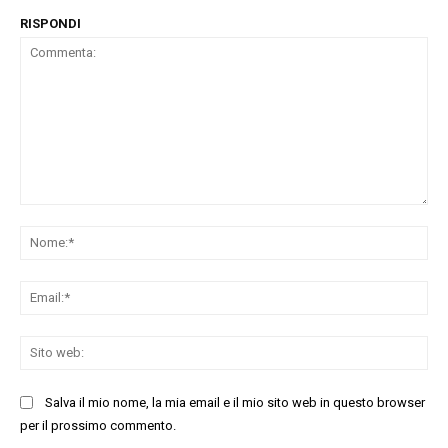
RISPONDI
Commenta:
No
Ema
Sit
we
Salva il mio nome, la mia email e il mio sito web in questo browser
per il prossimo commento.