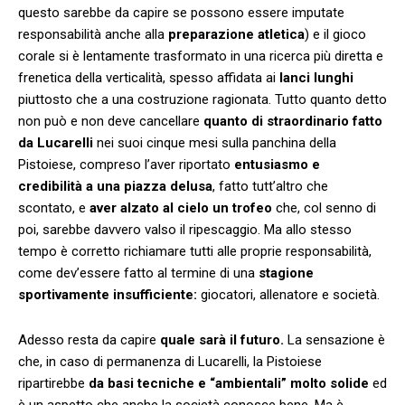
questo sarebbe da capire se possono essere imputate
responsabilità anche alla
preparazione atletica
) e il gioco
corale si è lentamente trasformato in una ricerca più diretta e
frenetica della verticalità, spesso affidata ai
lanci lunghi
piuttosto che a una costruzione ragionata. Tutto quanto detto
non può e non deve cancellare
quanto di straordinario fatto
da Lucarelli
nei suoi cinque mesi sulla panchina della
Pistoiese, compreso l’aver riportato
entusiasmo e
credibilità a una piazza delusa
, fatto tutt’altro che
scontato, e
aver alzato al cielo un trofeo
che, col senno di
poi, sarebbe davvero valso il ripescaggio. Ma allo stesso
tempo è corretto richiamare tutti alle proprie responsabilità,
come dev’essere fatto al termine di una
stagione
sportivamente insufficiente:
giocatori, allenatore e società.
Adesso resta da capire
quale sarà il futuro.
La sensazione è
che, in caso di permanenza di Lucarelli, la Pistoiese
ripartirebbe
da basi tecniche e “ambientali” molto solide
ed
è un aspetto che anche la società conosce bene. Ma è