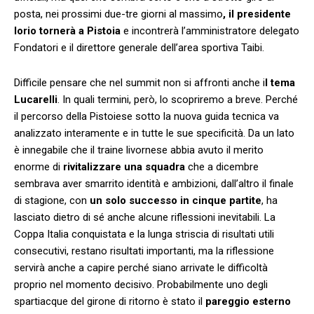
posta, nei prossimi due-tre giorni al massimo
, il presidente
Iorio tornerà a Pistoia
e incontrerà l’amministratore delegato
Fondatori e il direttore generale dell’area sportiva Taibi.
Difficile pensare che nel summit non si affronti anche i
l tema
Lucarelli
. In quali termini, però, lo scopriremo a breve. Perché
il percorso della Pistoiese sotto la nuova guida tecnica va
analizzato interamente e in tutte le sue specificità. Da un lato
è innegabile che il traine livornese abbia avuto il merito
enorme di
rivitalizzare una squadra
che a dicembre
sembrava aver smarrito identità e ambizioni, dall’altro il finale
di stagione, con
un solo successo in cinque partite
, ha
lasciato dietro di sé anche alcune riflessioni inevitabili. La
Coppa Italia conquistata e la lunga striscia di risultati utili
consecutivi, restano risultati importanti, ma la riflessione
servirà anche a capire perché siano arrivate le difficoltà
proprio nel momento decisivo. Probabilmente uno degli
spartiacque del girone di ritorno è stato il
pareggio esterno