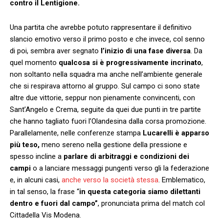
contro il Lentigione.
Una partita che avrebbe potuto rappresentare il definitivo
slancio emotivo verso il primo posto e che invece, col senno
di poi, sembra aver segnato
l’inizio di una fase diversa
. Da
quel momento
qualcosa si è progressivamente incrinato
,
non soltanto nella squadra ma anche nell’ambiente generale
che si respirava attorno al gruppo. Sul campo ci sono state
altre due vittorie, seppur non pienamente convincenti, con
Sant’Angelo e Crema, seguite da quei due punti in tre partite
che hanno tagliato fuori l’Olandesina dalla corsa promozione.
Parallelamente, nelle conferenze stampa
Lucarelli è apparso
più teso,
meno sereno nella gestione della pressione e
spesso incline a
parlare di arbitraggi e condizioni dei
campi
o a lanciare messaggi pungenti verso gli la federazione
e, in alcuni casi,
anche verso la società stessa
. Emblematico,
in tal senso, la frase “
in questa categoria siamo dilettanti
dentro e fuori dal campo”
, pronunciata prima del match col
Cittadella Vis Modena.