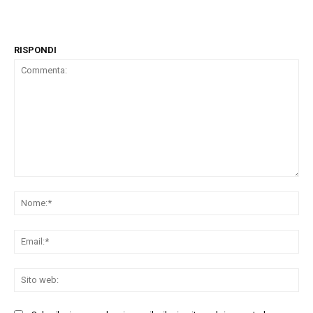
RISPONDI
Commenta:
No
Ema
Sit
we