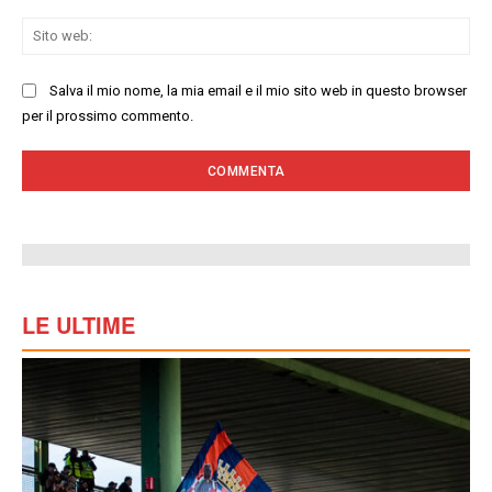
Sit
we
Salva il mio nome, la mia email e il mio sito web in questo browser
per il prossimo commento.
LE ULTIME