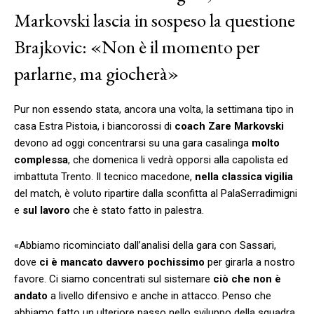
Markovski lascia in sospeso la questione
Brajkovic: «Non è il momento per
parlarne, ma giocherà»
Pur non essendo stata, ancora una volta, la settimana tipo in
casa Estra Pistoia, i biancorossi di
coach Zare Markovski
devono ad oggi concentrarsi su una gara casalinga
molto
complessa
, che domenica li vedrà opporsi alla capolista ed
imbattuta Trento. Il tecnico macedone,
nella classica vigilia
del match, è voluto ripartire dalla sconfitta al PalaSerradimigni
e
sul lavoro
che è stato fatto in palestra.
«Abbiamo ricominciato dall’analisi della gara con Sassari,
dove
ci è mancato davvero pochissimo
per girarla a nostro
favore. Ci siamo concentrati sul sistemare
ciò che non è
andato
a livello difensivo e anche in attacco. Penso che
abbiamo fatto un ulteriore passo nello sviluppo della squadra.