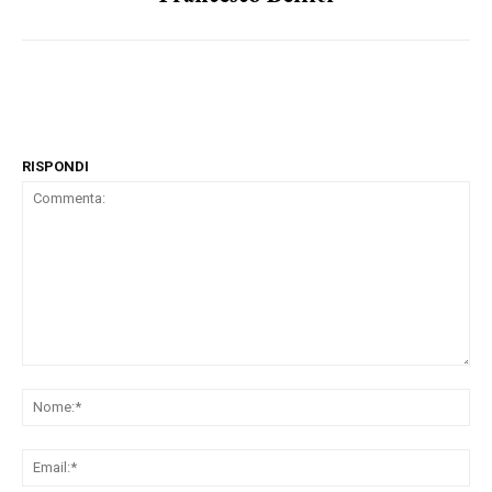
RISPONDI
Commenta:
No
Ema