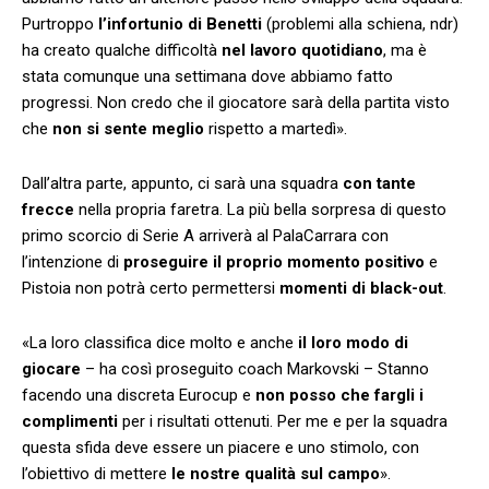
Purtroppo
l’infortunio di Benetti
(problemi alla schiena, ndr)
ha creato qualche difficoltà
nel lavoro quotidiano
, ma è
stata comunque una settimana dove abbiamo fatto
progressi. Non credo che il giocatore sarà della partita visto
che
non si sente meglio
rispetto a martedì».
Dall’altra parte, appunto, ci sarà una squadra
con tante
frecce
nella propria faretra. La più bella sorpresa di questo
primo scorcio di Serie A arriverà al PalaCarrara con
l’intenzione di
proseguire il proprio momento positivo
e
Pistoia non potrà certo permettersi
momenti di black-out
.
«La loro classifica dice molto e anche
il loro modo di
giocare
– ha così proseguito coach Markovski – Stanno
facendo una discreta Eurocup e
non posso che fargli
i
complimenti
per i risultati ottenuti. Per me e per la squadra
questa sfida deve essere un piacere e uno stimolo, con
l’obiettivo di mettere
le nostre qualità sul campo
».