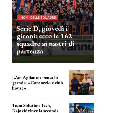
I NOMI DELLE SQUADRE
Serie D, giovedì i
gironi: ecco le 162
squadre ai nastri di
partenza
L’Am Aglianese pensa in
grande: «Consorzio e club
house»
Team Solution Tech,
Rajović vince la seconda