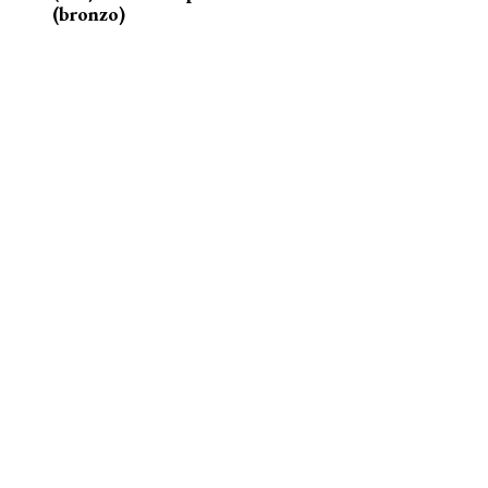
(bronzo)
nelle acque della Senna