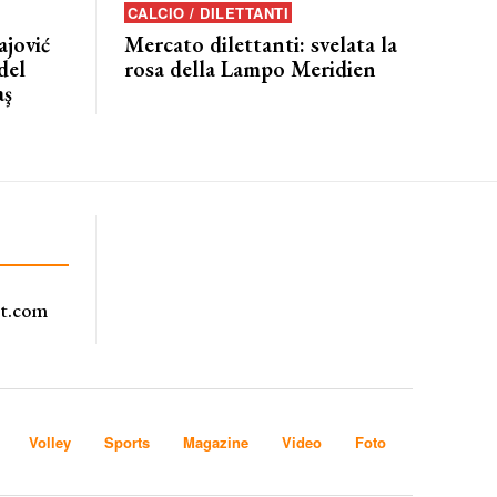
CALCIO / DILETTANTI
jović
Mercato dilettanti: svelata la
del
rosa della Lampo Meridien
aş
rt.com
Volley
Sports
Magazine
Video
Foto