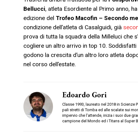
Bellucci
, atleta Esordiente al Primo anno, h
edizione del
Trofeo Macofin – Secondo mem
condizione dell’atleta di Casalguidi, già
secon
prova di tutta la squadra della Milleluci che
cogliere un altro arrivo in top 10. Soddisfatti
godono la crescita d’un altro loro atleta dop
nel corso dell’estate.
Edoardo Gori
Classe 1993, laureato nel 2018 in Scienze Po
pali stretti di Tomba ed alle scalate sui m
impervio che l'attende, inizia i suoi due gran
campione del Mondo ed i Titans al Super 