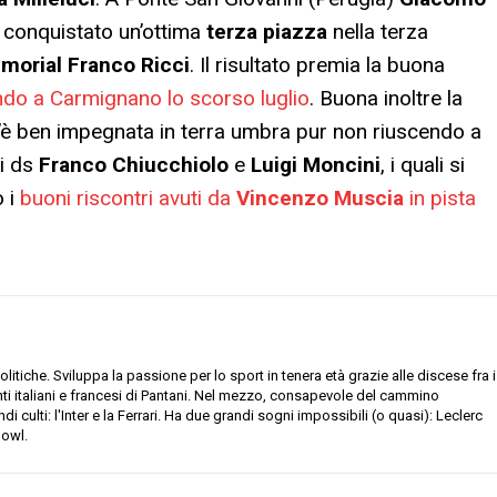
a conquistato un’ottima
terza piazza
nella terza
orial Franco Ricci
. Il risultato premia la buona
do a Carmignano lo scorso luglio
. Buona inoltre la
 s’è ben impegnata in terra umbra pur non riuscendo a
 i ds
Franco Chiucchiolo
e
Luigi Moncini
, i quali si
o i
buoni riscontri avuti da
Vincenzo Muscia
in pista
litiche. Sviluppa la passione per lo sport in tenera età grazie alle discese fra i
onti italiani e francesi di Pantani. Nel mezzo, consapevole del cammino
di culti: l'Inter e la Ferrari. Ha due grandi sogni impossibili (o quasi): Leclerc
Bowl.