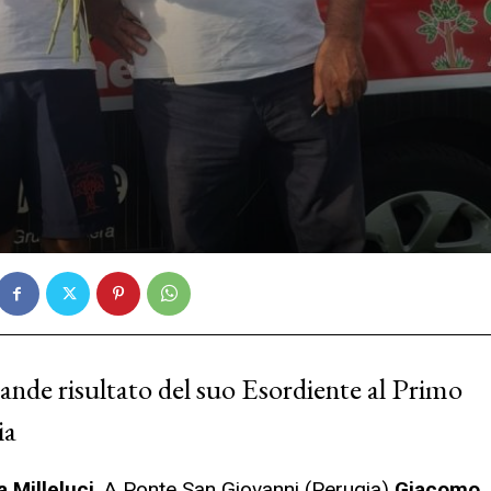
ande risultato del suo Esordiente al Primo
ia
a Milleluci
. A Ponte San Giovanni (Perugia)
Giacomo