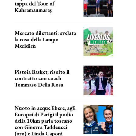
tappa del Tour of
Kahramanmaraş
SUCCESSO IN VOLATA
Mercato dilettanti: svelata
la rosa della Lampo
Meridien
ecco la lampo
Pistoia Basket, risolto il
contratto con coach
Tommaso Della Rosa
NUOVA AVVENTURA IN VISTA?
Nuoto in acque libere, agli
Europei di Parigi il podio
della 10km parla toscano
con Ginevra Taddeucci
(oro) e Linda Caponi