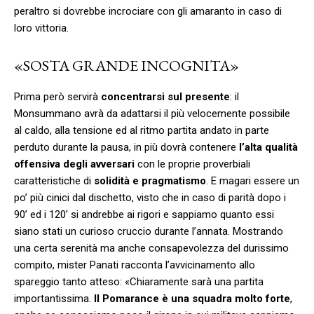
peraltro si dovrebbe incrociare con gli amaranto in caso di
loro vittoria.
«SOSTA GRANDE INCOGNITA»
Prima però servirà
concentrarsi sul presente
: il
Monsummano avrà da adattarsi il più velocemente possibile
al caldo, alla tensione ed al ritmo partita andato in parte
perduto durante la pausa, in più dovrà contenere
l’alta qualità
offensiva degli avversari
con le proprie proverbiali
caratteristiche di
solidità e pragmatismo
. E magari essere un
po’ più cinici dal dischetto, visto che in caso di parità dopo i
90’ ed i 120’ si andrebbe ai rigori e sappiamo quanto essi
siano stati un curioso cruccio durante l’annata. Mostrando
una certa serenità ma anche consapevolezza del durissimo
compito, mister Panati racconta l’avvicinamento allo
spareggio tanto atteso: «Chiaramente sarà una partita
importantissima.
Il Pomarance è una squadra molto forte
,