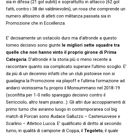
sia in difesa (21 gol subiti) e soprattutto in attacco (62 gol
fatti, contro i 38 dei valdinievolini), un rosa che comprende un
numero altissimo di atleti con militanza passata sia in
Promozione che in Eccellenza.
E’ decisamente un ostacolo duro ma d’altronde a questo
torneo decisivo sono giunte
le migliori sette squadre tra
quelle che non hanno vinto il proprio girone di Prima
Categoria
. D’altronde è la storia più o meno recente a
raccontare quanto sia complicato superare l’ultimo scoglio. E’
da più di un decennio infatti che un club pistoiese non si
guadagna la Promozione via playoff e l’ultima formazione ad
andarci vicinissima fu proprio il Monsummano nel 2018-19
(sconfitta per 1-0 nello spareggio decisivo contro il
Serricciolo, altro team pisano…). Gli altri due accoppiamenti di
primo turno che avranno luogo in contemporanea col big
match di Porcari sono Audace Galluzzo – Castenuovese e
Scarlino – Atletico Lucca. E’ qualificato di diritto al secondo
turno, in qualità di campione di Coppa, il
Tegoleto
, il quale