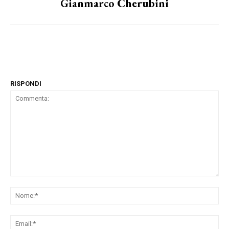
Gianmarco Cherubini
RISPONDI
Commenta:
No
Ema