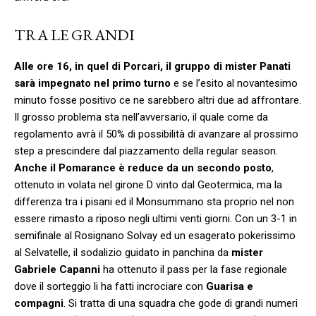
TRA LE GRANDI
Alle ore 16, in quel di Porcari, il gruppo di mister Panati
sarà impegnato nel primo turno
e se l’esito al novantesimo
minuto fosse positivo ce ne sarebbero altri due ad affrontare.
Il grosso problema sta nell’avversario, il quale come da
regolamento avrà il 50% di possibilità di avanzare al prossimo
step a prescindere dal piazzamento della regular season.
Anche il Pomarance è reduce da un secondo posto
,
ottenuto in volata nel girone D vinto dal Geotermica, ma la
differenza tra i pisani ed il Monsummano sta proprio nel non
essere rimasto a riposo negli ultimi venti giorni. Con un 3-1 in
semifinale al Rosignano Solvay ed un esagerato pokerissimo
al Selvatelle, il sodalizio guidato in panchina da
mister
Gabriele Capanni
ha ottenuto il pass per la fase regionale
dove il sorteggio li ha fatti incrociare con
Guarisa e
compagni
. Si tratta di una squadra che gode di grandi numeri