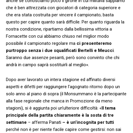
anche se conosciamo poco il girone in cui militava sappiamo
che è ben attrezzata con giocatori di categoria superiore e
che era stata costruita per vincere il campionato; basta
questo per capire quanto sarà difficile. Per quanto riguarda la
nostra condizione, ripartiamo dalla bellissima vittoria a
Fornacette con cui abbiamo chiuso nel miglior modo
possibile il campionato regolare ma
ci presenteremo
purtroppo senza i due squalificati Bertelli e Meucci
.
Saranno due assenze pesanti, però sono convinto che chi
andrà in campo saprà sostituirli al meglio».
Dopo aver lavorato un intera stagione ed affinato diversi
aspetti e difetti per raggiungere l’agognato ritorno dopo un
solo anno al piano di sopra (il Monsummano è la partecipante
alla fase regionale che manca in Promozione da meno
stagioni), si è aggiunta poi un’ulteriore difficoltà: «
Il tema
principale della partita chiaramente è la sosta di tre
settimane
– afferma Panati
– è un’incognita per tutti
perché non è per niente facile capire come gestirsi: non sai