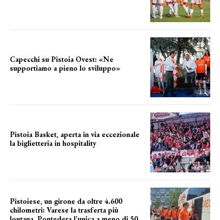
secondo test stagionale
Capecchi su Pistoia Ovest: «Ne
supportiamo a pieno lo sviluppo»
La posizione del sindaco
Pistoia Basket, aperta in via eccezionale
la biglietteria in hospitality
Grande richiesta
Pistoiese, un girone da oltre 4.600
chilometri: Varese la trasferta più
lontana, Pontedera l’unica a meno di 50