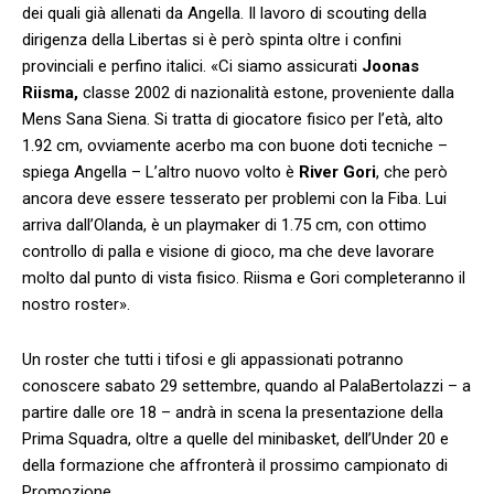
dei quali già allenati da Angella. Il lavoro di scouting della
dirigenza della Libertas si è però spinta oltre i confini
provinciali e perfino italici. «Ci siamo assicurati
Joonas
Riisma,
classe 2002 di nazionalità estone, proveniente dalla
Mens Sana Siena. Si tratta di giocatore fisico per l’età, alto
1.92 cm, ovviamente acerbo ma con buone doti tecniche –
spiega Angella – L’altro nuovo volto è
River Gori
, che però
ancora deve essere tesserato per problemi con la Fiba. Lui
arriva dall’Olanda, è un playmaker di 1.75 cm, con ottimo
controllo di palla e visione di gioco, ma che deve lavorare
molto dal punto di vista fisico. Riisma e Gori completeranno il
nostro roster».
Un roster che tutti i tifosi e gli appassionati potranno
conoscere sabato 29 settembre, quando al PalaBertolazzi – a
partire dalle ore 18 – andrà in scena la presentazione della
Prima Squadra, oltre a quelle del minibasket, dell’Under 20 e
della formazione che affronterà il prossimo campionato di
Promozione.