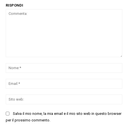
RISPONDI
Commenta:
No
Ema
Sit
we
Salva il mio nome, la mia email e il mio sito web in questo browser
per il prossimo commento.