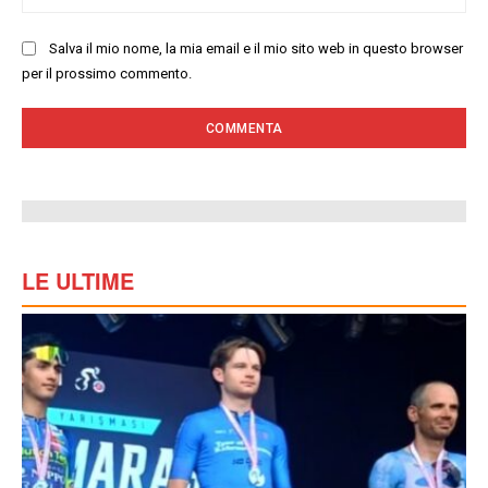
we
Salva il mio nome, la mia email e il mio sito web in questo browser
per il prossimo commento.
LE ULTIME