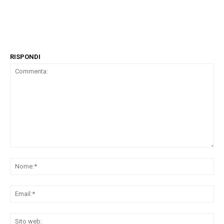
RISPONDI
Commenta:
No
Ema
Sit