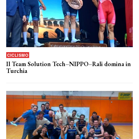
CICLISMO
Il Team Solution Tech–NIPPO–Rali domina in
Turchia