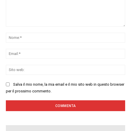
Commenta:
No
Ema
Sit
we
Salva il mio nome, la mia email e il mio sito web in questo browser
per il prossimo commento.