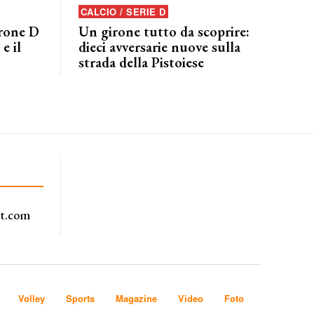
CALCIO / SERIE D
irone D
Un girone tutto da scoprire:
e il
dieci avversarie nuove sulla
strada della Pistoiese
rt.com
Volley
Sports
Magazine
Video
Foto