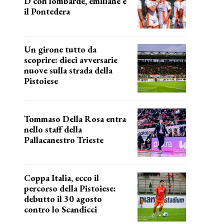
D con lombarde, emiliane e
il Pontedera
ancora il girone d
Un girone tutto da
scoprire: dieci avversarie
nuove sulla strada della
Pistoiese
tra conferme e novità
Tommaso Della Rosa entra
nello staff della
Pallacanestro Trieste
NUOVA AVVENTURA
Coppa Italia, ecco il
percorso della Pistoiese:
debutto il 30 agosto
contro lo Scandicci
prima gara ufficiale