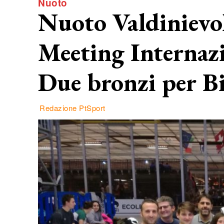
Nuoto
Nuoto Valdinievol
Meeting Internazi
Due bronzi per B
Redazione PtSport