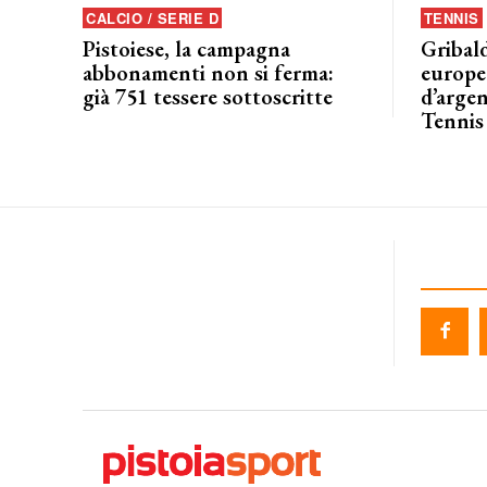
CALCIO / SERIE D
TENNIS
Pistoiese, la campagna
Gribald
abbonamenti non si ferma:
europeo
già 751 tessere sottoscritte
d’argen
Tennis