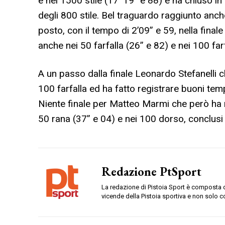
e nei 1500 stile (17′ 19” e 88) e ha chiuso in
degli 800 stile. Bel traguardo raggiunto anc
posto, con il tempo di 2’09” e 59, nella finale
anche nei 50 farfalla (26” e 82) e nei 100 farf
A un passo dalla finale Leonardo Stefanelli c
100 farfalla ed ha fatto registrare buoni tempi
Niente finale per Matteo Marmi che però ha m
50 rana (37” e 04) e nei 100 dorso, conclusi 
Redazione PtSport
La redazione di Pistoia Sport è composta da
vicende della Pistoia sportiva e non solo c