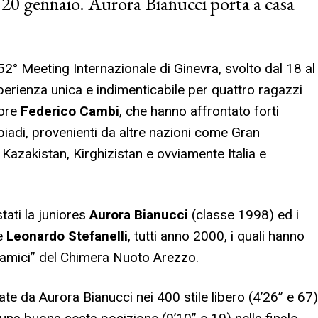
al 20 gennaio. Aurora Bianucci porta a casa
52° Meeting Internazionale di Ginevra, svolto dal 18 al
perienza unica e indimenticabile per quattro ragazzi
tore
Federico Cambi
, che hanno affrontato forti
piadi, provenienti da altre nazioni come Gran
, Kazakistan, Kirghizistan e ovviamente Italia e
tati la juniores
Aurora Bianucci
(classe 1998) ed i
e
Leonardo Stefanelli
, tutti anno 2000, i quali hanno
 “amici” del Chimera Nuoto Arezzo.
e da Aurora Bianucci nei 400 stile libero (4’26” e 67)