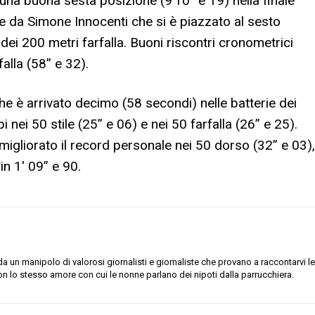
 una buona sesta posizione (9’10” e 19) nella finale
he da Simone Innocenti che si è piazzato al sesto
 dei 200 metri farfalla. Buoni riscontri cronometrici
alla (58” e 32).
he è arrivato decimo (58 secondi) nelle batterie dei
 nei 50 stile (25” e 06) e nei 50 farfalla (26” e 25).
igliorato il record personale nei 50 dorso (32” e 03),
in 1′ 09” e 90.
 un manipolo di valorosi giornalisti e giornaliste che provano a raccontarvi le
on lo stesso amore con cui le nonne parlano dei nipoti dalla parrucchiera.