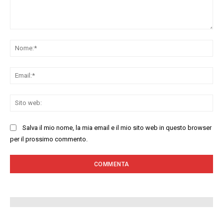
Commenta:
No
Ema
Sit
we
Salva il mio nome, la mia email e il mio sito web in questo browser
per il prossimo commento.