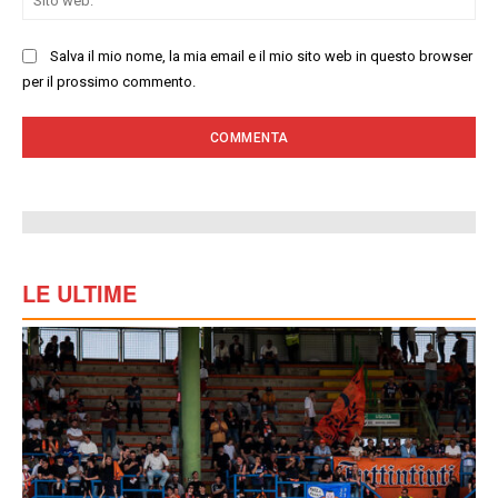
we
Salva il mio nome, la mia email e il mio sito web in questo browser
per il prossimo commento.
LE ULTIME