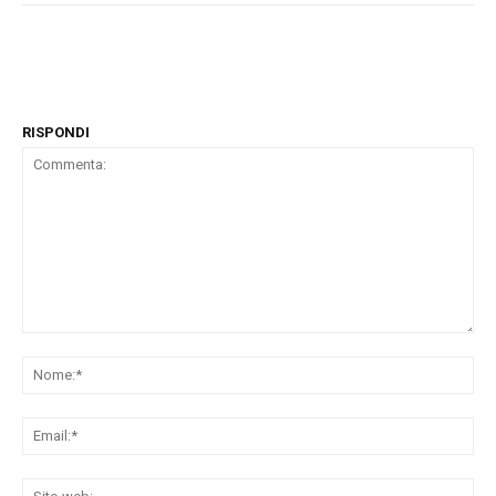
RISPONDI
Commenta:
No
Ema
Sit