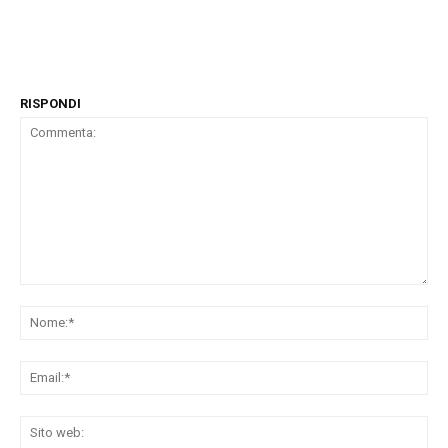
RISPONDI
Commenta:
No
Ema
Sit
we