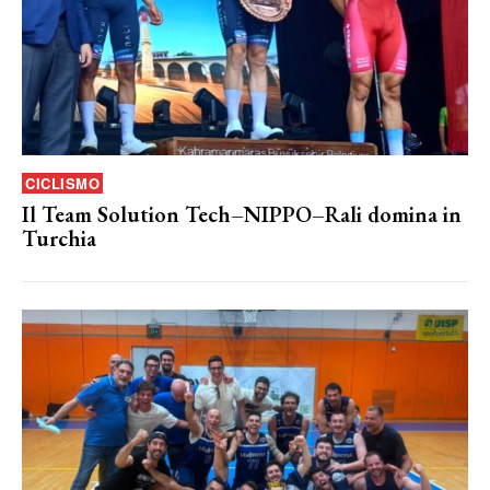
CICLISMO
Il Team Solution Tech–NIPPO–Rali domina in
Turchia