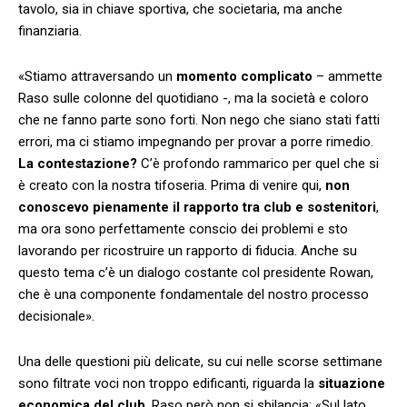
tavolo, sia in chiave sportiva, che societaria, ma anche
finanziaria.
«Stiamo attraversando un
momento complicato
– ammette
Raso sulle colonne del quotidiano -, ma la società e coloro
che ne fanno parte sono forti. Non nego che siano stati fatti
errori, ma ci stiamo impegnando per provar a porre rimedio.
La contestazione?
C’è profondo rammarico per quel che si
è creato con la nostra tifoseria. Prima di venire qui,
non
conoscevo pienamente il rapporto tra club e sostenitori
,
ma ora sono perfettamente conscio dei problemi e sto
lavorando per ricostruire un rapporto di fiducia. Anche su
questo tema c’è un dialogo costante col presidente Rowan,
che è una componente fondamentale del nostro processo
decisionale».
Una delle questioni più delicate, su cui nelle scorse settimane
sono filtrate voci non troppo edificanti, riguarda la
situazione
economica del club
. Raso però non si sbilancia: «Sul lato