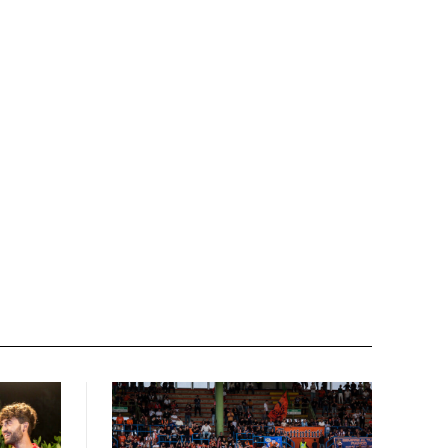
Nome:*
Email:*
Sito
web: