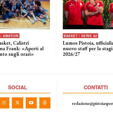
/ AMATORI
BASKET / SERIE A2
asket, Calistri
Lumos Pistoia, ufficializ
na Frank: «Aperti al
nuovo staff per la stag
nto sugli orari»
2026/27
SOCIAL
CONTATTI
redazione@pistoiaspo