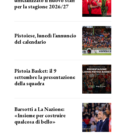
ufficializzato il nuovo staff
per la stagione 2026/27
LA COMPOSIZIONE
Pistoiese, lunedì l’annuncio
del calendario
a breve l'annuncio
Pistoia Basket: il 9
settembre la presentazione
della squadra
Annunciata la data
Barsotti a La Nazione:
«Insieme per costruire
qualcosa di bello»
barsotti sul nuovo dany basket