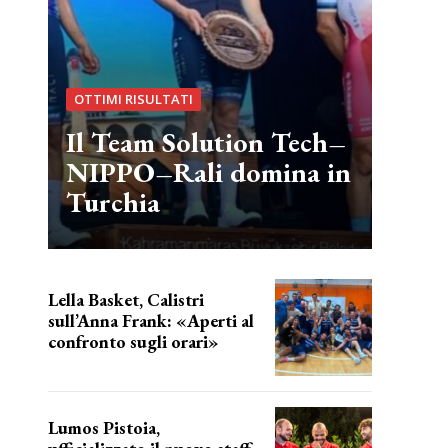
OTTIMI RISULTATI
Il Team Solution Tech–
NIPPO–Rali domina in
Turchia
Lella Basket, Calistri
sull’Anna Frank: «Aperti al
confronto sugli orari»
l'incognita impianti
Lumos Pistoia,