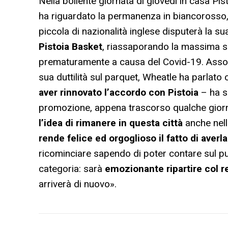
Nella bollente giornata di giovedì in casa P
ha riguardato la permanenza in biancorosso
piccola di nazionalità inglese disputerà la s
Pistoia Basket
, riassaporando la massima ser
prematuramente a causa del Covid-19. Assol
sua duttilità sul parquet, Wheatle ha parlato c
aver rinnovato l’accordo con Pistoia
– ha s
promozione, appena trascorso qualche giorno
l’idea di rimanere in questa città
anche nel
rende felice ed orgoglioso il fatto di aver
ricominciare sapendo di poter contare sul p
categoria: sarà
emozionante ripartire col 
arriverà di nuovo».