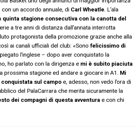
istoia Basket uno degli annunci di maggior importanza
, con un accordo annuale, di
Carl Wheatle
. L’ala
ua
quinta stagione consecutiva con la canotta del
ie a tre anni di distanza dall’annata interrotta
uto protagonista della promozione grazie anche alla
osì ai canali ufficiali del club: «Sono
felicissimo di
piegato l’inglese – dopo aver conquistato la
, ho parlato con la dirigenza e
mi è subito piaciuta
la prossima stagione ed andare a giocare in A1.
Mi
la conquistata sul campo
e, adesso, non vedo l’ora di
ubblico del PalaCarrara che merita sicuramente la
resto dei compagni di questa avventura
e con chi