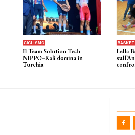
CICLISMO
BASKET 
Il Team Solution Tech–
Lella B
NIPPO–Rali domina in
sull’An
Turchia
confro