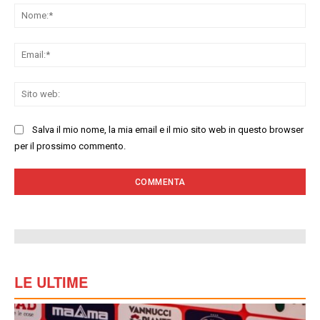
No
Ema
Sit
we
Salva il mio nome, la mia email e il mio sito web in questo browser
per il prossimo commento.
LE ULTIME