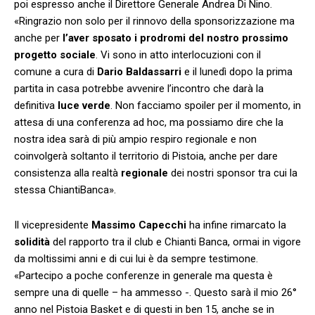
poi espresso anche il Direttore Generale Andrea Di Nino.
«Ringrazio non solo per il rinnovo della sponsorizzazione ma
anche per
l’aver sposato i prodromi del nostro prossimo
progetto sociale
. Vi sono in atto interlocuzioni con il
comune a cura di
Dario
Baldassarri
e il lunedì dopo la prima
partita in casa potrebbe avvenire l’incontro che darà la
definitiva
luce
verde
. Non facciamo spoiler per il momento, in
attesa di una conferenza ad hoc, ma possiamo dire che la
nostra idea sarà di più ampio respiro regionale e non
coinvolgerà soltanto il territorio di Pistoia, anche per dare
consistenza alla realtà
regionale
dei nostri sponsor tra cui la
stessa ChiantiBanca».
Il vicepresidente
Massimo
Capecchi
ha infine rimarcato la
solidità
del rapporto tra il club e Chianti Banca, ormai in vigore
da moltissimi anni e di cui lui è da sempre testimone.
«Partecipo a poche conferenze in generale ma questa è
sempre una di quelle – ha ammesso -. Questo sarà il mio 26°
anno nel Pistoia Basket e di questi in ben 15, anche se in