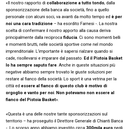
«Il nostro rapporto di
collaborazione a tutto tondo
, dalla
sponsorizzazione della banca ala società, fino a quello
personale con alcuni soci, va avanti da molto tempo ed
è per
noi una cara tradizione
– ha esordito Farnesi -. La nostra
scelta di confermare il nostro apporto alla causa deriva
principalmente dalla reciproca
fiducia
. Ci sono momenti belli
e momenti brutti, nelle società sportive come nel mondo
imprenditoriale. L’importante è sapersi rialzare quando si
cade, risollevarsi e imparare dal passato.
Ed il Pistoia Basket
lo ha sempre saputo fare
. Anche in queste situazioni più
negative abbiamo sempre trovato le giuste soluzioni per
restare al fianco della società. Lo sport è una vetrina per la
città ed
essere al fianco di questo club è motivo di
orgoglio e vanto per noi
.
Non potevamo non essere al
fianco del Pistoia Basket
».
«Questa è una delle nostre tante sponsorizzazioni sul
territorio – ha proseguito il Direttore Generale di Chianti Banca
-. Lo scorso anno abbiamo investito circa
300mila
euro
negli