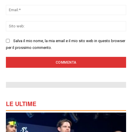
Ema
Sit
we
Salva il mio nome, la mia email e il mio sito web in questo browser
per il prossimo commento.
LE ULTIME