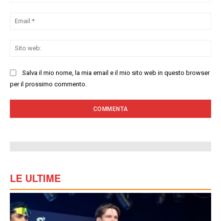
Ema
Sit
we
Salva il mio nome, la mia email e il mio sito web in questo browser
per il prossimo commento.
LE ULTIME