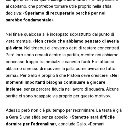
al capitano, che potrebbe tornare utile proprio nella sfida
decisiva: «
Speriamo di recuperarlo perché per noi
sarebbe fondamentale
».
Nel finale qualcosa si è inceppato soprattutto dal punto di
vista mentale. «
Non credo che abbiamo pensato di averla
già vinta
. Nel timeout ci eravamo detti di restare concentrati.
Però loro sono rimasti dentro la partita, mentre noi abbiamo
concesso troppo tra rimbalzi e canestri facili. E in attacco
abbiamo smesso di muovere la palla come avevamo fatto
prima». Per Gallo è proprio lì che Pistoia deve crescere. «
Nei
momenti importanti bisogna continuare a giocare
insieme
, senza perdere fiducia nel lavoro di squadra. Alcune
partite ci sono scappate via proprio per questo motivo».
Adesso però non c’è più tempo per recriminare. La testa è già
a Gara 5, una sfida senza appello. «
Stanotte sarà difficile
dormire per l’adrenalina
», conclude Gallo. «Domani