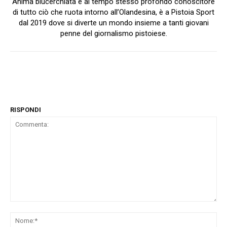
Anima blucerchiata e al tempo stesso profondo conoscitore
di tutto ciò che ruota intorno all’Olandesina, è a Pistoia Sport
dal 2019 dove si diverte un mondo insieme a tanti giovani
penne del giornalismo pistoiese.
RISPONDI
Commenta:
No