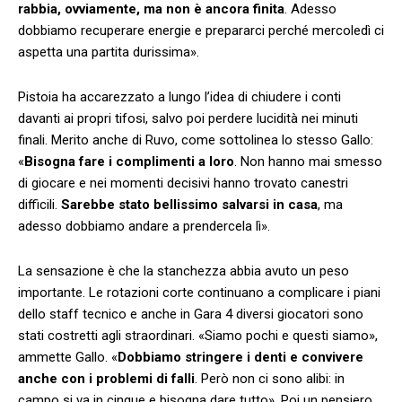
rabbia, ovviamente, ma non è ancora finita
. Adesso
dobbiamo recuperare energie e prepararci perché mercoledì ci
aspetta una partita durissima».
Pistoia ha accarezzato a lungo l’idea di chiudere i conti
davanti ai propri tifosi, salvo poi perdere lucidità nei minuti
finali. Merito anche di Ruvo, come sottolinea lo stesso Gallo:
«
Bisogna fare i complimenti a loro
. Non hanno mai smesso
di giocare e nei momenti decisivi hanno trovato canestri
difficili.
Sarebbe stato bellissimo salvarsi in casa
, ma
adesso dobbiamo andare a prendercela lì».
La sensazione è che la stanchezza abbia avuto un peso
importante. Le rotazioni corte continuano a complicare i piani
dello staff tecnico e anche in Gara 4 diversi giocatori sono
stati costretti agli straordinari. «Siamo pochi e questi siamo»,
ammette Gallo. «
Dobbiamo stringere i denti e convivere
anche con i problemi di falli
. Però non ci sono alibi: in
campo si va in cinque e bisogna dare tutto». Poi un pensiero